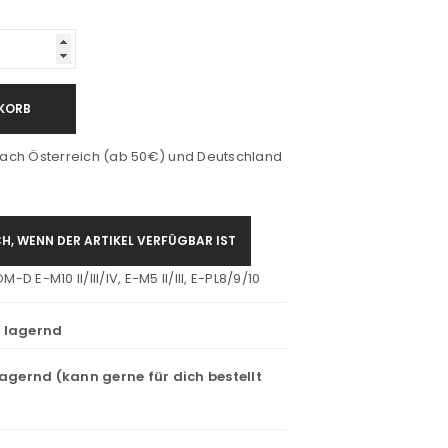
KORB
ach Österreich (ab 50€) und Deutschland
H, WENN DER ARTIKEL VERFÜGBAR IST
 E-M10 II/III/IV, E-M5 II/III, E-PL8/9/10
t lagernd
lagernd (kann gerne für dich bestellt