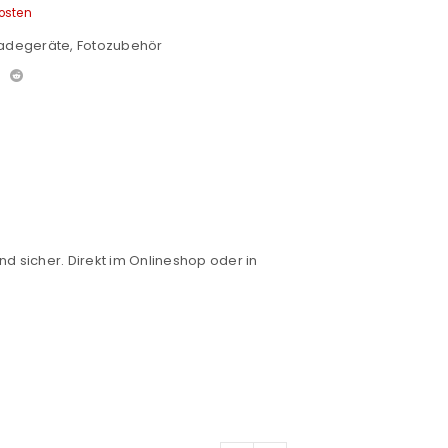
osten
Ladegeräte
,
Fotozubehör
nd sicher. Direkt im Onlineshop oder in
euen Passworts wird an deine E-