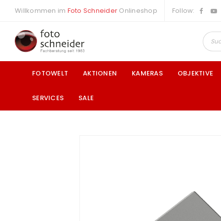
Willkommen im
Foto Schneider
Onlineshop
Follow:
FOTOWELT
AKTIONEN
KAMERAS
OBJEKTIVE
SERVICES
SALE
a