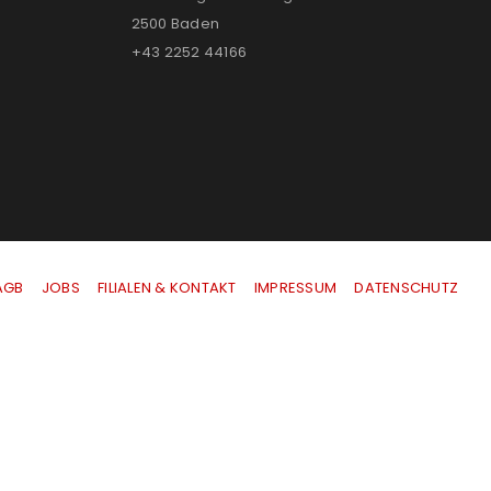
2500 Baden
+43 2252 44166
AGB
|
JOBS
|
FILIALEN & KONTAKT
|
IMPRESSUM
|
DATENSCHUTZ