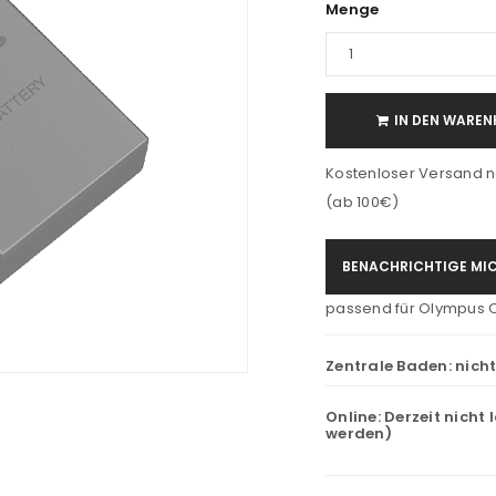
Menge
IN DEN WAREN
Kostenloser Versand n
(ab 100€)
BENACHRICHTIGE MIC
passend für Olympus OM-D
Zentrale Baden:
nich
Online:
Derzeit nicht 
werden)