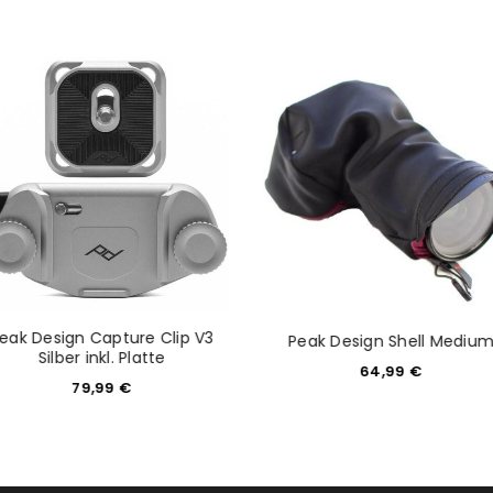
NEWSLETTER ABONNIEREN
tzt durch
WP Captcha
Please select all the ways you 
Angemeldet bleiben
Ich stimme zu
Ja, ich möchte ein Kunden
Datenschutzerklärung
.
*
REGISTRIEREN
eak Design Capture Clip V3
Peak Design Shell Mediu
Silber inkl. Platte
64,99
€
79,99
€