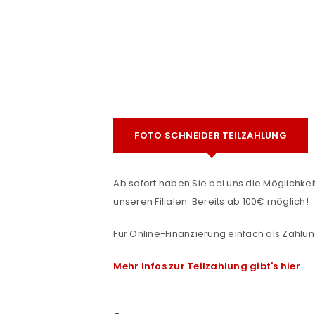
FOTO SCHNEIDER TEILZAHLUNG
e
ANMELDEN
Ab sofort haben Sie bei uns die Möglichkeit
unseren Filialen. Bereits ab 100€ möglich!
Benutzername oder E-Mail-Adre
Für Online-Finanzierung einfach als Zahlun
Mehr Infos zur Teilzahlung gibt's hier
Passwort
*