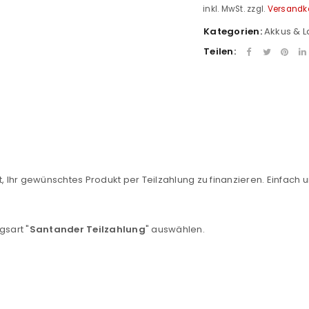
inkl. MwSt.
zzgl.
Versandk
Kategorien:
Akkus & 
Teilen:
REGISTRIEREN
, Ihr gewünschtes Produkt per Teilzahlung zu finanzieren. Einfach u
sse
*
E-Mail-Adresse
*
gsart "
Santander Teilzahlung
" auswählen.
Ein Link zum Erstellen eines n
Mail-Adresse gesendet.