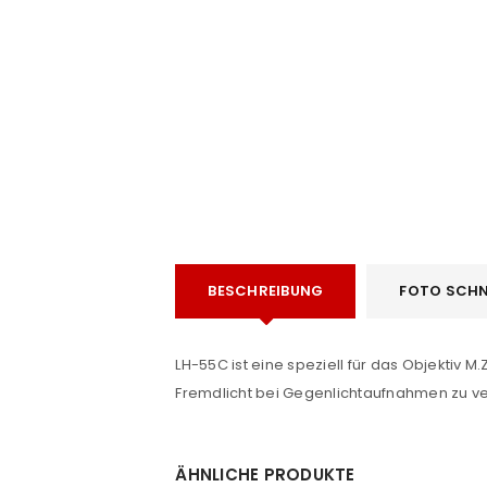
e
ANMELDEN
BESCHREIBUNG
FOTO SCHN
Benutzername oder E-Mail-Adre
LH-55C ist eine speziell für das Objektiv 
Fremdlicht bei Gegenlichtaufnahmen zu v
Passwort
*
ÄHNLICHE PRODUKTE