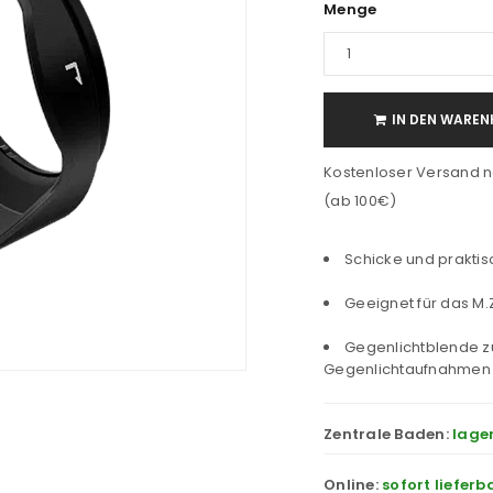
Menge
IN DEN WAREN
Kostenloser Versand n
(ab 100€)
Schicke und prakti
Geeignet für das M.
Gegenlichtblende z
Gegenlichtaufnahmen
Zentrale Baden:
lage
Online:
sofort lieferb