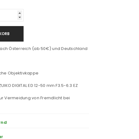
KORB
ach Österreich (ab 50€) und Deutschland
sche Objektivkappe
ZUIKO DIGITAL ED 12-50 mm F3.5-6.3 EZ
ur Vermeidung von Fremdlicht bei
rnd
ar