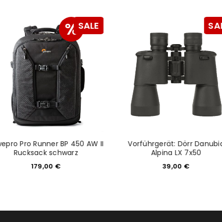
NEWSLETTER ABONNIEREN
tzt durch
WP Captcha
%
SALE
SA
Please select all the ways you 
Angemeldet bleiben
Ich stimme zu
Ja, ich möchte ein Kunden
Datenschutzerklärung
.
*
REGISTRIEREN
epro Pro Runner BP 450 AW II
Vorführgerät: Dörr Danubi
Rucksack schwarz
Alpina LX 7x50
179,00
€
39,00
€