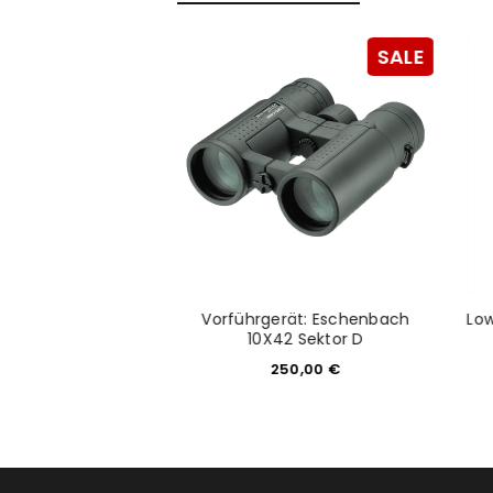
Anmeldeformular geschü
SALE
SALE
ANMELDEN
PASSWORT VERGESSEN?
ND8 (0.9) 3 Blenden
Vorführgerät: Eschenbach
Low
 für NiSi V6/V5
10X42 Sektor D
4,50
€
250,00
€