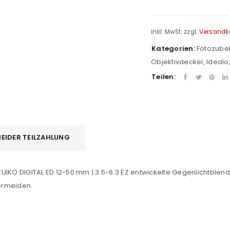
inkl. MwSt.
zzgl.
Versandk
Kategorien:
Fotozube
Objektivdeckel
,
Idealo
Teilen:
REGISTRIEREN
EIDER TEILZAHLUNG
sse
*
E-Mail-Adresse
*
M.ZUIKO DIGITAL ED 12-50 mm 1:3.5-6.3 EZ entwickelte Gegenlichtble
ermeiden.
Ein Link zum Erstellen eines n
Mail-Adresse gesendet.