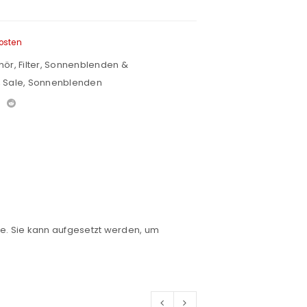
osten
hör
,
Filter, Sonnenblenden &
,
Sale
,
Sonnenblenden
nde. Sie kann aufgesetzt werden, um
euen Passworts wird an deine E-