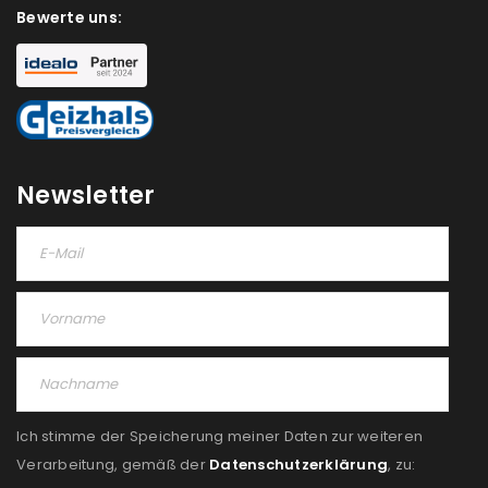
Bewerte uns:
NEWSLETTER ABONNIEREN
Please select all the ways you would like to hear from
us
Ich stimme zu
Newsletter
Ja, ich möchte ein Kundenkonto eröffnen und
akzeptiere die
Datenschutzerklärung
.
*
REGISTRIEREN
Ich stimme der Speicherung meiner Daten zur weiteren
Verarbeitung, gemäß der
Datenschutzerklärung
, zu: