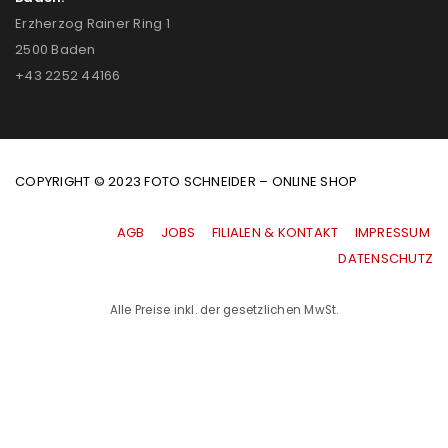
Erzherzog Rainer Ring 1
2500 Baden
+43 2252 44166
COPYRIGHT © 2023 FOTO SCHNEIDER – ONLINE SHOP
AGB
|
JOBS
|
FILIALEN & KONTAKT
|
IMPRESSUM
|
DATENSCHUTZ
Alle Preise inkl. der gesetzlichen MwSt.