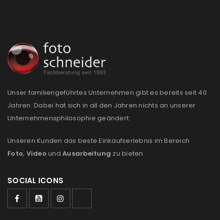
Passwort
*
Anmeldeformular geschützt durch
WP Captcha
Angemeldet bleiben
ANMELDEN
Unser familiengeführtes Unternehmen gibt es bereits seit 40
PASSWORT VERGESSEN?
Jahren. Dabei hat sich in all den Jahren nichts an unserer
Unternehmensphilosophie geändert:
REGISTRIEREN
Unseren Kunden das beste Einkaufserlebnis im Bereich
Foto
,
Video
und
Ausarbeitung
zu bieten.
E-Mail-Adresse
*
SOCIAL ICONS
Ein Link zum Erstellen eines neuen Passworts wird an
deine E-Mail-Adresse gesendet.