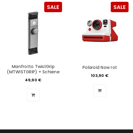
SALE
SALE
Manfrotto TwistGrip
Polaroid Now rot
(MTWISTGRIP) + Schiene
103,90
€
49,90
€
ANMELDEN
Benutzername oder E-Mail-Adresse
*