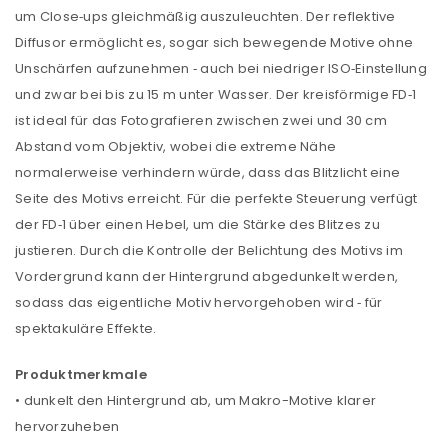
um Close‑ups gleichmäßig auszuleuchten. Der reflektive
Diffusor ermöglicht es, sogar sich bewegende Motive ohne
Unschärfen aufzunehmen ‑ auch bei niedriger ISO‑Einstellung
und zwar bei bis zu 15 m unter Wasser. Der kreisförmige FD‑1
ist ideal für das Fotografieren zwischen zwei und 30 cm
Abstand vom Objektiv, wobei die extreme Nähe
normalerweise verhindern würde, dass das Blitzlicht eine
Seite des Motivs erreicht. Für die perfekte Steuerung verfügt
der FD‑1 über einen Hebel, um die Stärke des Blitzes zu
justieren. Durch die Kontrolle der Belichtung des Motivs im
Vordergrund kann der Hintergrund abgedunkelt werden,
sodass das eigentliche Motiv hervorgehoben wird ‑ für
spektakuläre Effekte.
Produktmerkmale
• dunkelt den Hintergrund ab, um Makro-Motive klarer
hervorzuheben