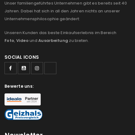
Unser familiengeführtes Unternehmen gibt es bereits seit 40
us
Jahren. Dabei hat sich in all den Jahren nichts an unserer
Unternehmensphilosophie geändert:
Ich stimme zu
Unseren Kunden das beste Einkaufserlebnis im Bereich
Ja, ich möchte ein Kundenkonto eröffnen und
Foto
,
Video
und
Ausarbeitung
zu bieten.
akzeptiere die
Datenschutzerklärung
.
*
SOCIAL ICONS
REGISTRIEREN
Bewerte uns: