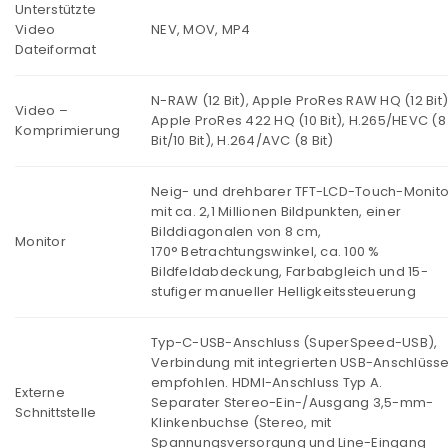
Unterstützte
Video
NEV, MOV, MP4
Dateiformat
N-RAW (12 Bit), Apple ProRes RAW HQ (12 Bit)
Video –
Apple ProRes 422 HQ (10 Bit), H.265/HEVC (8
Komprimierung
Bit/10 Bit), H.264/AVC (8 Bit)
Neig- und drehbarer TFT-LCD-Touch-Monito
mit ca. 2,1 Millionen Bildpunkten, einer
Bilddiagonalen von 8 cm,
Monitor
170° Betrachtungswinkel, ca. 100 %
Bildfeldabdeckung, Farbabgleich und 15-
stufiger manueller Helligkeitssteuerung
Typ-C-USB-Anschluss (SuperSpeed-USB),
Verbindung mit integrierten USB-Anschlüss
empfohlen. HDMI-Anschluss Typ A.
Externe
Separater Stereo-Ein-/Ausgang 3,5-mm-
Schnittstelle
Klinkenbuchse (Stereo, mit
Spannungsversorgung und Line-Eingang