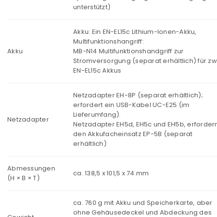
unterstützt)
Akku: Ein EN-EL15c Lithium-Ionen-Akku,
Multifunktionshangriff:
Akku
MB-N14 Multifunktionshandgriff zur
Stromversorgung (separat erhältlich) für zw
EN-EL15c Akkus
Netzadapter EH-8P (separat erhältlich);
erfordert ein USB-Kabel UC-E25 (im
Lieferumfang).
Netzadapter
Netzadapter EH5d, EH5c und EH5b, erforder
den Akkufacheinsatz EP-5B (separat
erhältlich)
Abmessungen
ca. 138,5 x 101,5 x 74 mm
(H × B × T)
ca. 760 g mit Akku und Speicherkarte, aber
ohne Gehäusedeckel und Abdeckung des