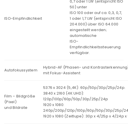
0,7 oder 1 LW (entspricht ISO
50) unter
ISO 100 oder auf ca. 0,3, 0,7,
ISO-Empfindlichkeit
1 oder 1,7 LW (entspricht ISO
204.000) über ISO 64.000
eingestellt werden;
automatische
ISO-
Empfindlichkeitssteuerung
verfügbar.
Hybrid-AF (Phasen- und Kontrasterkennung
Autofokussystem
mit Fokus-Assistent
5376 x 3024 (5,4K): 60p/50p/30p/25p/24p.
3840 x 2160 (4K UHD):
Film – Bildgröße
120p/100p/60p/50p/30p/25p/24p
(Pixel)
1920 x 1080:
und Bildrate
240p/200p/120p/100p/60p/50p/30p/25p/24
1920 x 1080 (Zeitlupe): 30p x 4/25p x 4/24p x