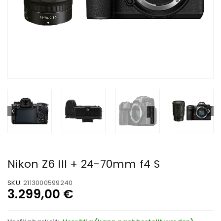
Nikon Z6 III + 24-70mm f4 S
SKU:
2113000599240
3.299,00
€