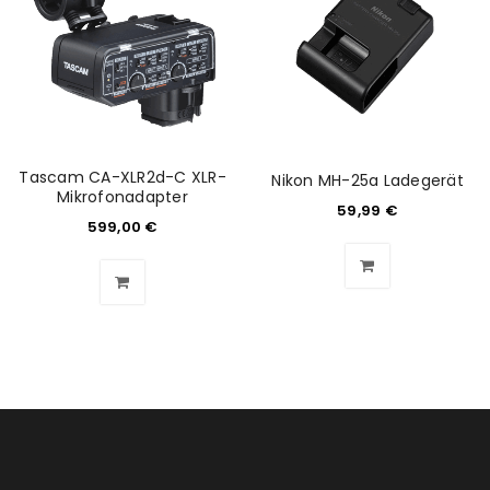
Anmeldeformular geschützt durch
WP Captcha
Angemeldet bleiben
ANMELDEN
Tascam CA-XLR2d-C XLR-
Nikon MH-25a Ladegerät
PASSWORT VERGESSEN?
Mikrofonadapter
59,99
€
599,00
€
REGISTRIEREN
E-Mail-Adresse
*
Ein Link zum Erstellen eines neuen Passworts wird an
deine E-Mail-Adresse gesendet.