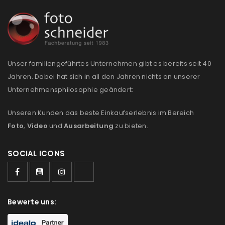
NEWSLETTER ABONNIEREN
Please select all the ways you would like to hear from
us
Ich stimme zu
Unser familiengeführtes Unternehmen gibt es bereits seit 40
Jahren. Dabei hat sich in all den Jahren nichts an unserer
Ja, ich möchte ein Kundenkonto eröffnen und
Unternehmensphilosophie geändert:
akzeptiere die
Datenschutzerklärung
.
*
Unseren Kunden das beste Einkaufserlebnis im Bereich
Foto
,
Video
und
Ausarbeitung
zu bieten.
REGISTRIEREN
SOCIAL ICONS
Bewerte uns: