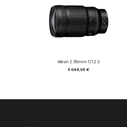
-XLR2d-C XLR-
Nikon Z 35mm f/1.2 S
fonadapter
3.049,00
€
99,00
€