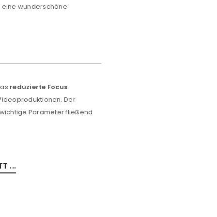
ch eine wunderschöne
Please select all the ways you 
Angemeldet bleiben
Ich stimme zu
Ja, ich möchte ein Kunden
Datenschutzerklärung
.
*
das
reduzierte Focus
REGISTRIEREN
Videoproduktionen. Der
 wichtige Parameter fließend
 ...