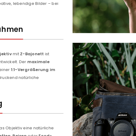
ative, lebendige Bilder – bei
nahmen
ektiv
mit
Z-Bajonett
ist
ntwickelt. Der
maximale
 einer
1:1-Vergrößerung im
ruckend natürliche
g
as Objektiv eine natürliche
ften, Reisen
oder
Food-