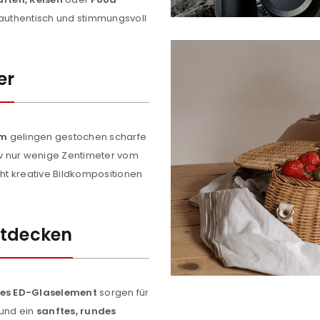
e authentisch und stimmungsvoll
er
cm
gelingen gestochen scharfe
REGISTRIEREN
v nur wenige Zentimeter vom
licht kreative Bildkompositionen
sse
*
E-Mail-Adresse
*
ntdecken
Ein Link zum Erstellen eines n
Mail-Adresse gesendet.
es ED-Glaselement
sorgen für
NEWSLETTER ABONNIEREN
 und ein
sanftes, rundes
tzt durch
WP Captcha