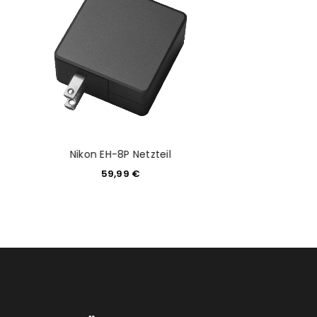
Nikon EH-8P Netzteil
Nikon Coolp
59,99
€
999,0