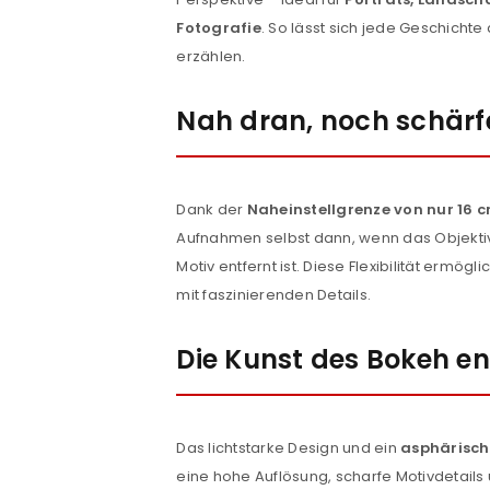
Fotografie
. So lässt sich jede Geschicht
erzählen.
Nah dran, noch schärf
Dank der
Naheinstellgrenze von nur 16 
ANMELDEN
Aufnahmen selbst dann, wenn das Objekti
Motiv entfernt ist. Diese Flexibilität ermög
Benutzername oder E-Mail-Adre
mit faszinierenden Details.
Die Kunst des Bokeh e
Passwort
*
Das lichtstarke Design und ein
asphärisch
eine hohe Auflösung, scharfe Motivdetails
Anmeldeformular geschü