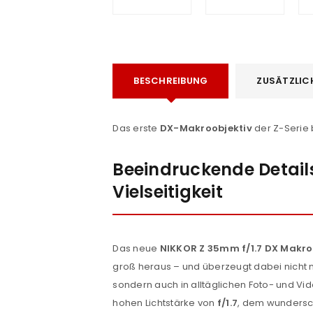
BESCHREIBUNG
ZUSÄTZLIC
Das erste
DX-Makroobjektiv
der Z-Serie 
e
Beeindruckende Detail
Vielseitigkeit
Das neue
NIKKOR Z 35mm f/1.7 DX Makro
groß heraus – und überzeugt dabei nicht n
sondern auch in alltäglichen Foto- und Vi
hohen Lichtstärke von
f/1.7
, dem wunders