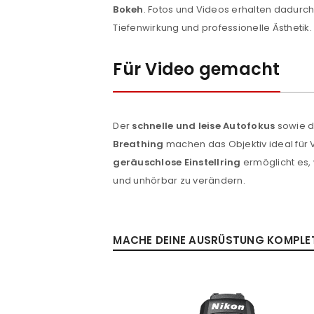
Bokeh
. Fotos und Videos erhalten dadur
ANMELDEN
Tiefenwirkung und professionelle Ästhetik.
Für Video gemacht
PASSWORT VERGESSEN?
Der
schnelle und leise Autofokus
sowie 
Breathing
machen das Objektiv ideal für 
geräuschlose Einstellring
ermöglicht es,
und unhörbar zu verändern.
MACHE DEINE AUSRÜSTUNG KOMPLETT