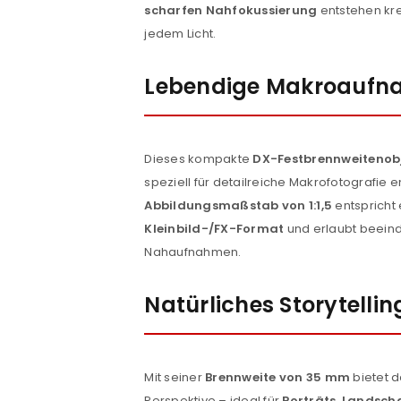
scharfen Nahfokussierung
entstehen kre
jedem Licht.
Lebendige Makroauf
Dieses kompakte
DX-Festbrennweitenobj
speziell für detailreiche Makrofotografie e
Abbildungsmaßstab von 1:1,5
entspricht
Kleinbild-/FX-Format
und erlaubt beeind
Nahaufnahmen.
Natürliches Storytellin
Mit seiner
Brennweite von 35 mm
bietet d
Perspektive – ideal für
Porträts, Landscha