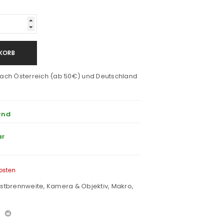
KORB
ach Österreich (ab 50€) und Deutschland
rnd
ar
osten
stbrennweite
,
Kamera & Objektiv
,
Makro
,