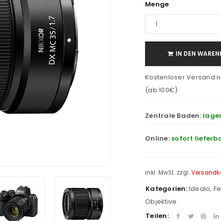
Menge
IN DEN WAREN
Kostenloser Versand n
(ab 100€)
Zentrale Baden:
lage
Online:
sofort lieferb
inkl. MwSt.
zzgl.
Versandk
Kategorien:
Idealo
,
Fe
Objektive
Teilen: