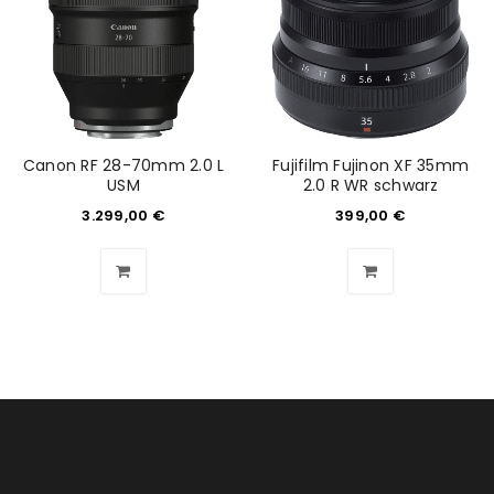
ANMELDEN
Benutzername oder E-Mail-Adresse
*
Canon RF 28-70mm 2.0 L
Fujifilm Fujinon XF 35mm
USM
2.0 R WR schwarz
Passwort
*
3.299,00
€
399,00
€
Anmeldeformular geschützt durch
WP Captcha
Angemeldet bleiben
ANMELDEN
PASSWORT VERGESSEN?