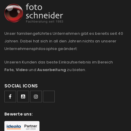
REGISTRIEREN
E-Mail-Adresse
*
Unser familiengeführtes Unternehmen gibt es bereits seit 40
Jahren. Dabei hat sich in all den Jahren nichts an unserer
Ein Link zum Erstellen eines neuen Passworts wird an
Unternehmensphilosophie geändert:
deine E-Mail-Adresse gesendet.
Unseren Kunden das beste Einkaufserlebnis im Bereich
NEWSLETTER ABONNIEREN
Foto
,
Video
und
Ausarbeitung
zu bieten.
Please select all the ways you would like to hear from
SOCIAL ICONS
us
Ich stimme zu
Bewerte uns:
Ja, ich möchte ein Kundenkonto eröffnen und
akzeptiere die
Datenschutzerklärung
.
*