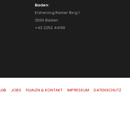
Baden:
Erzherzog Rainer Ring 1
2500 Baden
+43 2252 44166
AGB
|
JOBS
|
FILIALEN & KONTAKT
|
IMPRESSUM
|
DATENSCHUTZ