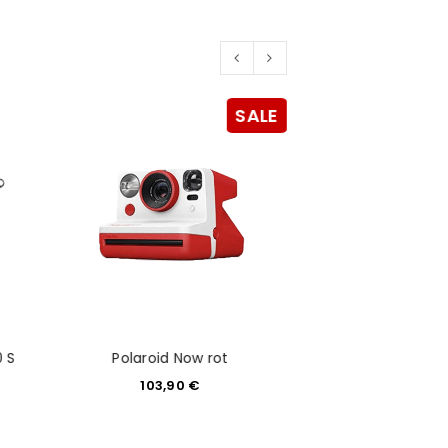
SALE
0 S
Polaroid Now rot
Sony Alpha
103,90
€
6.499,