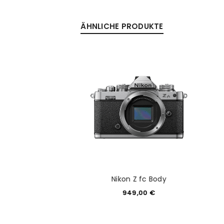
ÄHNLICHE PRODUKTE
 III schwarz Body
Nikon Z fc Body
CE-7M3)
949,00
€
549,00
€