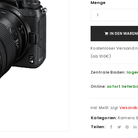
Menge
IN DEN WAREN
Kostenloser Versand n
(ab 100€)
Zentrale Baden:
lage
Online:
sofort lieferb
inkl. MwSt.
zzgl.
Versandk
Kategorien:
Kamera &
Teilen: