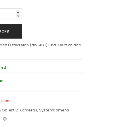
KORB
ach Österreich (ab 50€) und Deutschland
rnd
ar
osten
 Objektiv
,
Kameras
,
Systemkamera