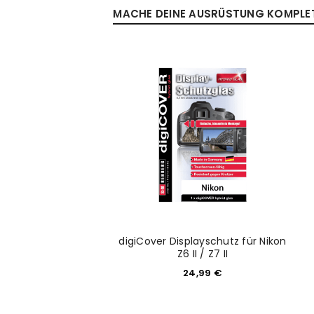
MACHE DEINE AUSRÜSTUNG KOMPLETT
ANMELDEN
Benutzername oder E-Mail-Adre
Passwort
*
Anmeldeformular geschü
ANMELDEN
digiCover Displayschutz für Nikon
Z6 II / Z7 II
24,99
€
PASSWORT VERGESSEN?