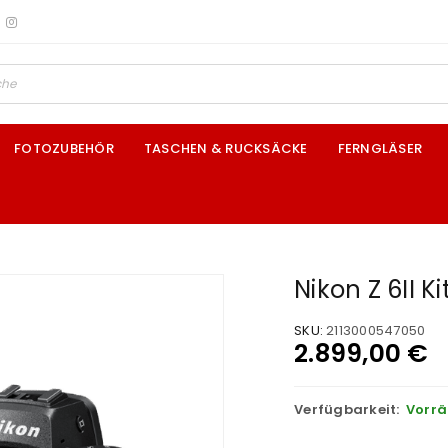
FOTOZUBEHÖR
TASCHEN & RUCKSÄCKE
FERNGLÄSER
Nikon Z 6II Ki
SKU:
2113000547050
2.899,00
€
Verfügbarkeit:
Vorrä