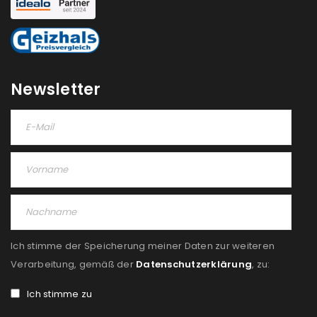
NEWSLETTER ABONNIEREN
Please select all the ways you would like to hear from
us
Newsletter
Ich stimme zu
Ja, ich möchte ein Kundenkonto eröffnen und
akzeptiere die
Datenschutzerklärung
.
*
REGISTRIEREN
Ich stimme der Speicherung meiner Daten zur weiteren
Verarbeitung, gemäß der
Datenschutzerklärung
, zu:
Ich stimme zu