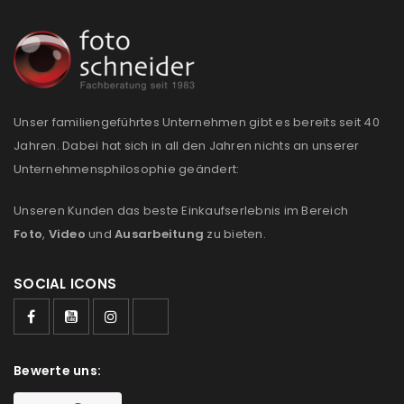
Anmeldeformular geschützt durch
WP Captcha
Angemeldet bleiben
ANMELDEN
Unser familiengeführtes Unternehmen gibt es bereits seit 40
Jahren. Dabei hat sich in all den Jahren nichts an unserer
PASSWORT VERGESSEN?
Unternehmensphilosophie geändert:
Unseren Kunden das beste Einkaufserlebnis im Bereich
REGISTRIEREN
Foto
,
Video
und
Ausarbeitung
zu bieten.
E-Mail-Adresse
*
SOCIAL ICONS
Ein Link zum Erstellen eines neuen Passworts wird an
Bewerte uns:
deine E-Mail-Adresse gesendet.