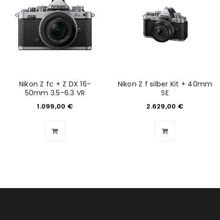
Nikon Z fc + Z DX 16-
Nikon Z f silber Kit + 40mm
50mm 3.5-6.3 VR
SE
1.099,00
€
2.629,00
€
ANMELDEN
Benutzername oder E-Mail-Adresse
*
Passwort
*