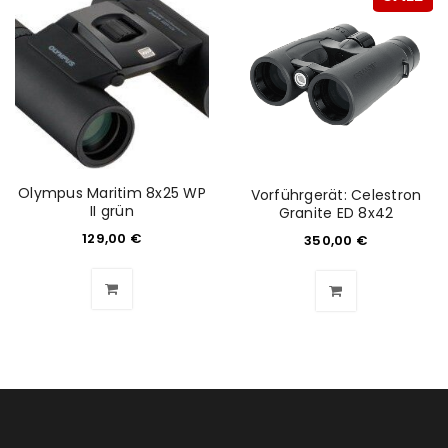
NEWSLETTER ABONNIEREN
Please select all the ways you would like to hear from
us
Ich stimme zu
Ja, ich möchte ein Kundenkonto eröffnen und
Olympus Maritim 8x25 WP
Vorführgerät: Celestron
akzeptiere die
Datenschutzerklärung
.
*
II grün
Granite ED 8x42
129,00
€
350,00
€
REGISTRIEREN