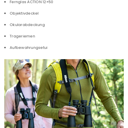
Fernglas ACTION 12×50
Objektivdeckel
Okularabdeckung
Trageriemen
Aufbewahrungsetui
ANMELDEN
Benutzername oder E-Mail-Adresse
*
Passwort
*