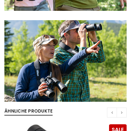
Anmeldeformular geschützt durch
WP Captcha
Angemeldet bleiben
ANMELDEN
PASSWORT VERGESSEN?
REGISTRIEREN
E-Mail-Adresse
*
ÄHNLICHE PRODUKTE
Ein Link zum Erstellen eines neuen Passworts wird an
deine E-Mail-Adresse gesendet.
SALE