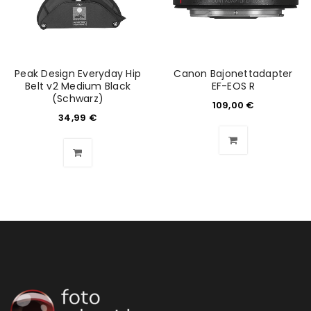
Peak Design Everyday Hip
Canon Bajonettadapter
Belt v2 Medium Black
EF-EOS R
(Schwarz)
109,00
€
34,99
€
ANMELDEN
Benutzername oder E-Mail-Adresse
*
Passwort
*