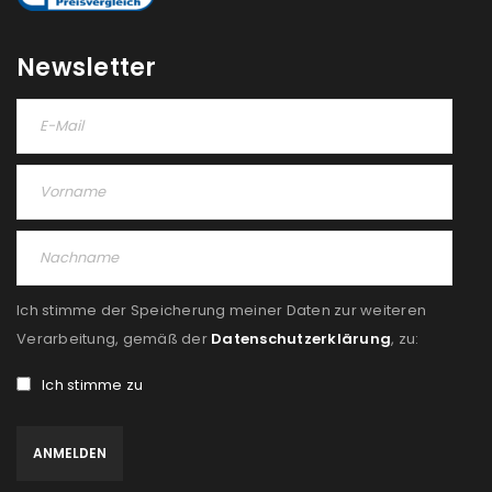
Please select all the ways you would like to hear from
us
Newsletter
Ich stimme zu
Ja, ich möchte ein Kundenkonto eröffnen und
akzeptiere die
Datenschutzerklärung
.
*
REGISTRIEREN
Ich stimme der Speicherung meiner Daten zur weiteren
Verarbeitung, gemäß der
Datenschutzerklärung
, zu:
Ich stimme zu