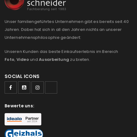
Anmeldeformular geschützt durch
WP Captcha
Unser familiengeführtes Unternehmen gibt es bereits seit 40
Angemeldet bleiben
ANMELDEN
Jahren. Dabei hat sich in all den Jahren nichts an unserer
Unternehmensphilosophie geändert:
PASSWORT VERGESSEN?
Unseren Kunden das beste Einkaufserlebnis im Bereich
Foto
,
Video
und
Ausarbeitung
zu bieten.
REGISTRIEREN
SOCIAL ICONS
E-Mail-Adresse
*
Bewerte uns:
Ein Link zum Erstellen eines neuen Passworts wird an
deine E-Mail-Adresse gesendet.
NEWSLETTER ABONNIEREN