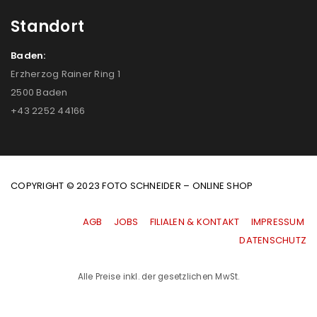
Standort
Baden:
Erzherzog Rainer Ring 1
2500 Baden
+43 2252 44166
COPYRIGHT © 2023 FOTO SCHNEIDER – ONLINE SHOP
AGB
|
JOBS
|
FILIALEN & KONTAKT
|
IMPRESSUM
|
DATENSCHUTZ
Alle Preise inkl. der gesetzlichen MwSt.