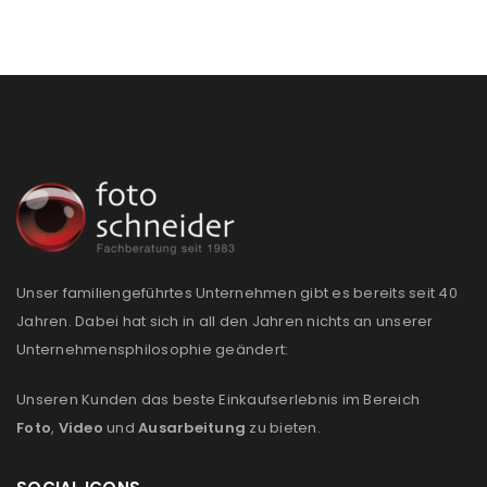
Passwort
*
Anmeldeformular geschützt durch
WP Captcha
Angemeldet bleiben
ANMELDEN
PASSWORT VERGESSEN?
Unser familiengeführtes Unternehmen gibt es bereits seit 40
Jahren. Dabei hat sich in all den Jahren nichts an unserer
REGISTRIEREN
Unternehmensphilosophie geändert:
Unseren Kunden das beste Einkaufserlebnis im Bereich
E-Mail-Adresse
*
Foto
,
Video
und
Ausarbeitung
zu bieten.