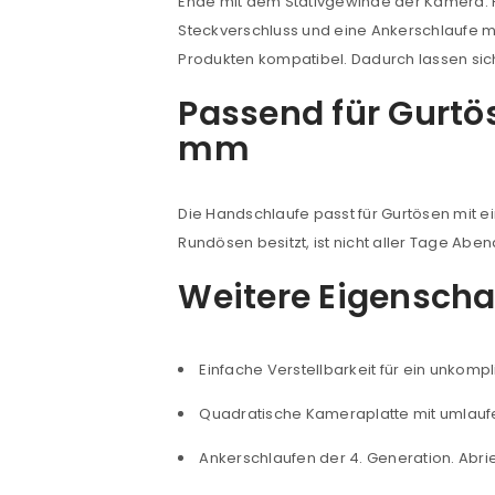
Ende mit dem Stativgewinde der Kamera. Fü
Steckverschluss und eine Ankerschlaufe mi
Anmeldeformular geschü
Produkten kompatibel. Dadurch lassen si
ANMELDEN
Passend für Gurtös
mm
PASSWORT VERGESSEN?
Die Handschlaufe passt für Gurtösen mit 
Rundösen besitzt, ist nicht aller Tage Abe
Weitere Eigenscha
Einfache Verstellbarkeit für ein unkomp
Quadratische Kameraplatte mit umlaufe
Ankerschlaufen der 4. Generation. Abri