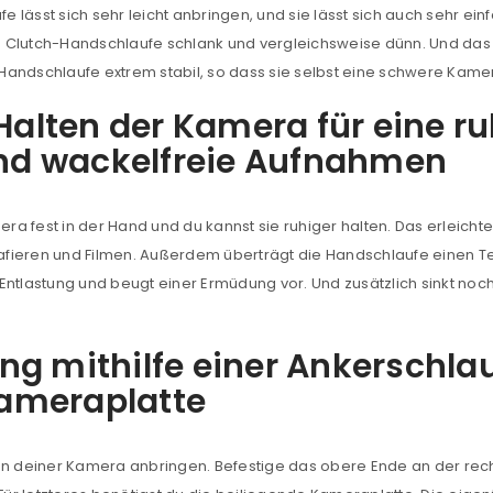
lässt sich sehr leicht anbringen, und sie lässt sich auch sehr einf
 die Clutch-Handschlaufe schlank und vergleichsweise dünn. Und d
ie Handschlaufe extrem stabil, so dass sie selbst eine schwere Kam
 Halten der Kamera für eine r
d wackelfreie Aufnahmen
a fest in der Hand und du kannst sie ruhiger halten. Das erleicht
afieren und Filmen. Außerdem überträgt die Handschlaufe einen T
REGISTRIEREN
Entlastung und beugt einer Ermüdung vor. Und zusätzlich sinkt noc
sse
*
E-Mail-Adresse
*
ng mithilfe einer Ankerschlau
ameraplatte
Ein Link zum Erstellen eines n
Mail-Adresse gesendet.
 an deiner Kamera anbringen. Befestige das obere Ende an der rec