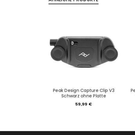
Slide Trageriemen
Peak Design Capture Clip V3
P
Ash
Schwarz ohne Platte
9,99
€
59,99
€