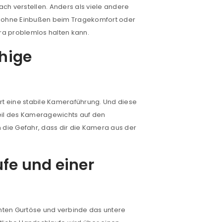
ach verstellen. Anders als viele andere
as ohne Einbußen beim Tragekomfort oder
era problemlos halten kann.
uhige
ert eine stabile Kameraführung. Und diese
eil des Kameragewichts auf den
h die Gefahr, dass dir die Kamera aus der
fe und einer
euen Passworts wird an deine E-
hten Gurtöse und verbinde das untere