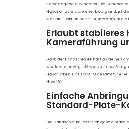
hervorragend durchdacht. Die Handschlaufe 
Handschlaufen, die eher klobig sind, ist
was die Funktion betrifft. Außerdem ist d
Erlaubt stabileres
Kameraführung un
Dank der Handschlaufe hast du deine Kamer
wiederum ermöglicht wackelfreies Fotogr
ANMELDEN
Handrücken. Das sorgt insgesamt für eine 
Hand fällt.
Benutzername oder E-Mail-Adre
Einfache Anbringu
Standard-Plate-K
Passwort
*
Die Handschlaufe lässt sich ganz einfach