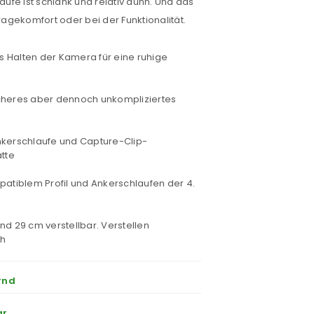
laufe ist schlank und relativ dünn. Und das
gekomfort oder bei der Funktionalität.
es Halten der Kamera für eine ruhige
cheres aber dennoch unkompliziertes
nkerschlaufe und Capture-Clip-
tte
patiblem Profil und Ankerschlaufen der 4.
nd 29 cm verstellbar. Verstellen
ch
rnd
ar