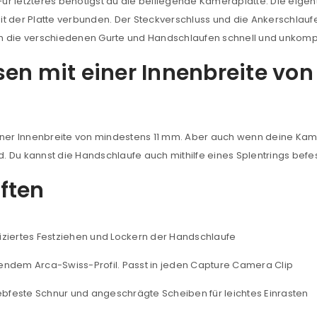
r letzteres benötigst du die beiliegende Kameraplatte. Die eigen
NEWSLETTER ABONNIEREN
t der Platte verbunden. Der Steckverschluss und die Ankerschlauf
tzt durch
WP Captcha
ch die verschiedenen Gurte und Handschlaufen schnell und unkomp
Please select all the ways you 
Angemeldet bleiben
en mit einer Innenbreite von
Ich stimme zu
Ja, ich möchte ein Kunden
Datenschutzerklärung
.
*
einer Innenbreite von mindestens 11 mm. Aber auch wenn deine Ka
nd. Du kannst die Handschlaufe auch mithilfe eines Splentrings befe
REGISTRIEREN
ften
liziertes Festziehen und Lockern der Handschlaufe
ndem Arca-Swiss-Profil. Passt in jeden Capture Camera Clip
ebfeste Schnur und angeschrägte Scheiben für leichtes Einrasten