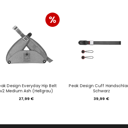
%
eak Design Everyday Hip Belt
Peak Design Cuff Handschla
v2 Medium Ash (Hellgrau)
Schwarz
27,99
€
39,99
€