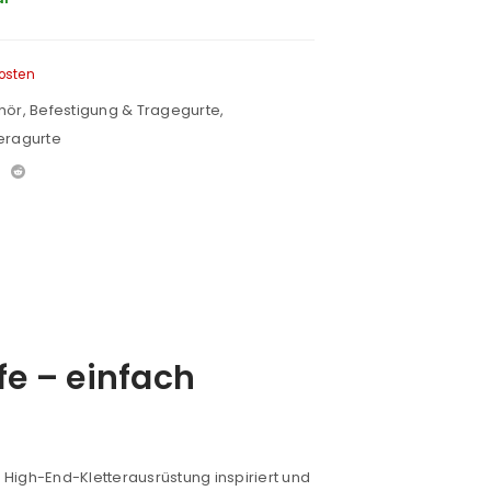
osten
hör
,
Befestigung & Tragegurte
,
eragurte
e – einfach
h High-End-Kletterausrüstung inspiriert und