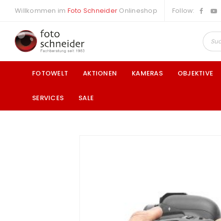
Willkommen im
Foto Schneider
Onlineshop
Follow:
FOTOWELT
AKTIONEN
KAMERAS
OBJEKTIVE
SERVICES
SALE
a