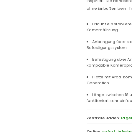
inspiriert. Die Handsch
ohne Einbußen beim Tra
Erlaubt ein stabiler
Kameraführung
Anbringung über si
Befestigungssystem
Befestigung über A
kompatible Kamerapla
Platte mit Arca-kom
Generation
Länge zwischen 18 u
funktioniert sehr einfa
Zentrale Baden:
lage
Online:
sofort lieferb