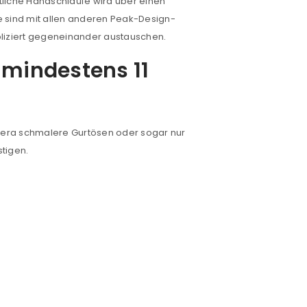
tliche Handschlaufe wird über einen
e sind mit allen anderen Peak-Design-
liziert gegeneinander austauschen.
would like to hear from us
 mindestens 11
konto eröffnen und akzeptiere die
mera schmalere Gurtösen oder sogar nur
stigen.