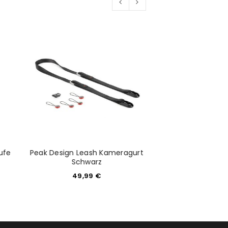
ufe
Peak Design Leash Kameragurt
Peak Design Lea
Schwarz
Sag
49,99
€
49,9