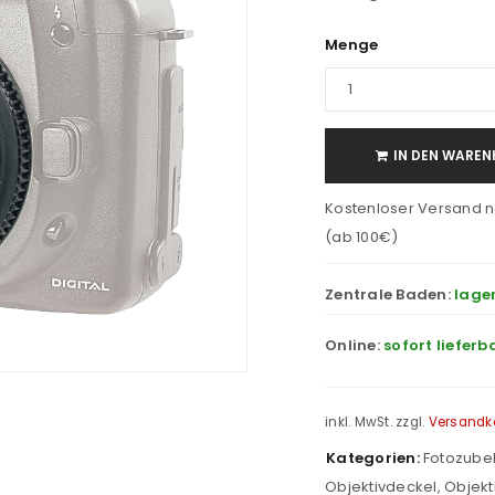
Menge
IN DEN WAREN
Kostenloser Versand n
(ab 100€)
Zentrale Baden:
lage
Online:
sofort lieferb
inkl. MwSt.
zzgl.
Versandk
Kategorien:
Fotozube
Objektivdeckel
,
Objekt