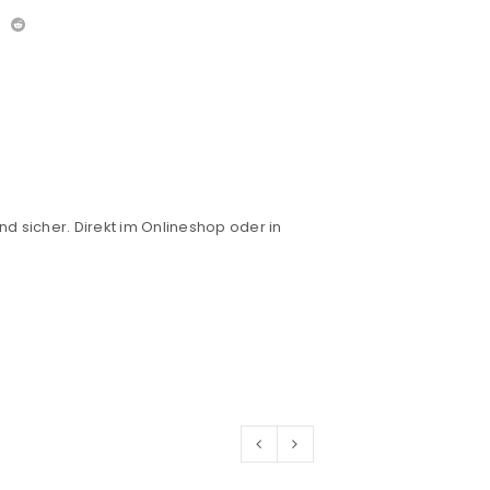
nd sicher. Direkt im Onlineshop oder in
euen Passworts wird an deine E-