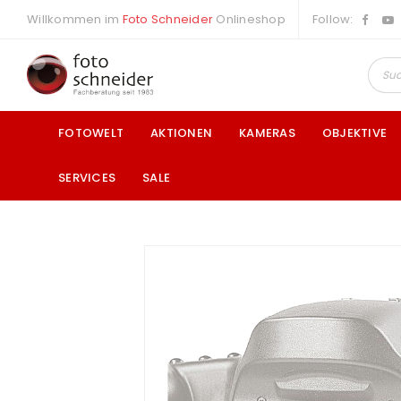
Willkommen im
Foto Schneider
Onlineshop
Follow:
FOTOWELT
AKTIONEN
KAMERAS
OBJEKTIVE
SERVICES
SALE
a