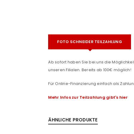
FOTO SCHNEIDER TEILZAHLUNG
Ab sofort haben Sie bei uns die Möglichkeit
ANMELDEN
e
unseren Filialen. Bereits ab 100€ möglich!
Für Online-Finanzierung einfach als Zahlun
Benutzername oder E-Mail-Adre
Mehr Infos zur Teilzahlung gibt's hier
Passwort
*
ÄHNLICHE PRODUKTE