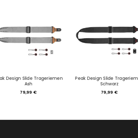
tzt durch
WP Captcha
Please select all the ways you 
Angemeldet bleiben
Ich stimme zu
Ja, ich möchte ein Kunden
Datenschutzerklärung
.
*
REGISTRIEREN
ak Design Slide Trageriemen
Peak Design Slide Tragerie
Ash
Schwarz
79,99
€
79,99
€