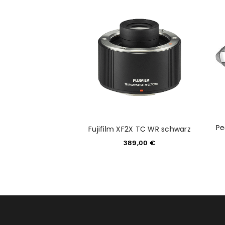
Anmeldeformular geschü
ANMELDEN
PASSWORT VERGESSEN?
gn Pro Pad für
Pe
Fujifilm XF2X TC WR schwarz
amera Clip v3
389,00
€
2,99
€