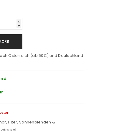
KORB
ach Österreich (ab 50€) und Deutschland
rnd
ar
osten
hör
,
Filter, Sonnenblenden &
ivdeckel