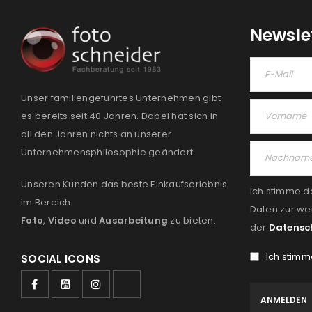
Newsle
Unser familiengeführtes Unternehmen gibt
es bereits seit 40 Jahren. Dabei hat sich in
all den Jahren nichts an unserer
Unternehmensphilosophie geändert:
Unseren Kunden das beste Einkaufserlebnis
Ich stimme d
im Bereich
Daten zur we
Foto
,
Video
und
Ausarbeitung
zu bieten.
der
Datensc
Ich stimm
SOCIAL ICONS