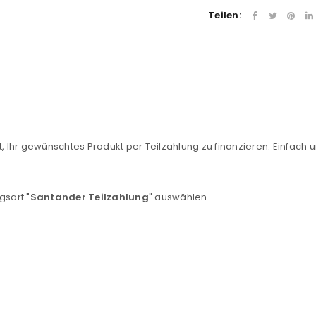
Teilen:
, Ihr gewünschtes Produkt per Teilzahlung zu finanzieren. Einfach u
REGISTRIEREN
gsart "
Santander Teilzahlung
" auswählen.
sse
*
E-Mail-Adresse
*
Ein Link zum Erstellen eines n
Mail-Adresse gesendet.
NEWSLETTER ABONNIEREN