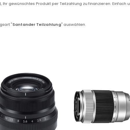
, Ihr gewünschtes Produkt per Teilzahlung zu finanzieren. Einfach u
Ein Link zum Erstellen eines n
Mail-Adresse gesendet.
gsart "
Santander Teilzahlung
" auswählen.
NEWSLETTER ABONNIEREN
tzt durch
WP Captcha
Please select all the ways you 
Angemeldet bleiben
Ich stimme zu
Ja, ich möchte ein Kunden
Datenschutzerklärung
.
*
REGISTRIEREN