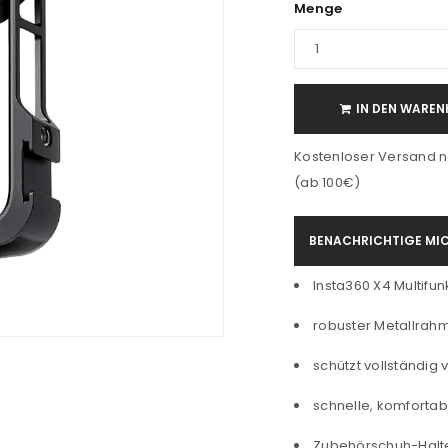
Menge
IN DEN WAREN
Kostenloser Versand n
(ab 100€)
BENACHRICHTIGE MIC
Insta360 X4 Multifu
robuster Metallrah
schützt vollständig
schnelle, komforta
Zubehörschuh-Halte