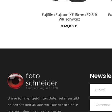
inon XC 50-230mm
Fujifilm Fujinon XF 16mm F2.8 R
Fu
 OIS schwarz
WR schwarz
99,00
€
349,00
€
Newsle
Unser familiengeführtes Unternehmen gibt
es bereits seit 40 Jahren. Dabei hat sich in
all den Jahren nichts an unserer