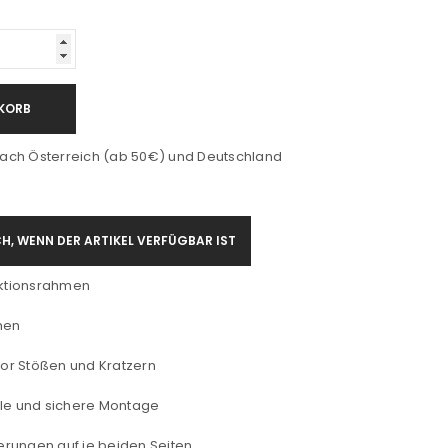
KORB
ach Österreich (ab 50€) und Deutschland
H, WENN DER ARTIKEL VERFÜGBAR IST
nktionsrahmen
men
 vor Stößen und Kratzern
ble und sichere Montage
rungen auf je beiden Seiten