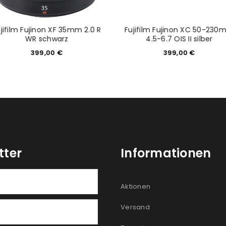
jifilm Fujinon XF 35mm 2.0 R
Fujifilm Fujinon XC 50-23
WR schwarz
4.5-6.7 OIS II silber
399,00
€
399,00
€
tter
Informationen
Aktionen
Versand