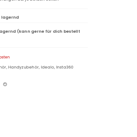
t lagernd
lagernd (kann gerne für dich bestellt
osten
hör
,
Handyzubehör
,
Idealo
,
Insta360