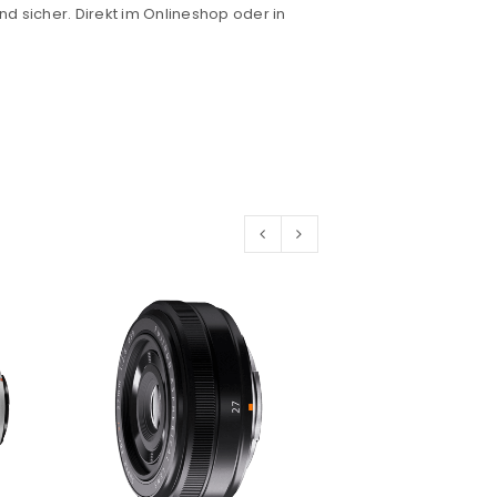
nd sicher. Direkt im Onlineshop oder in
euen Passworts wird an deine E-
would like to hear from us
konto eröffnen und akzeptiere die