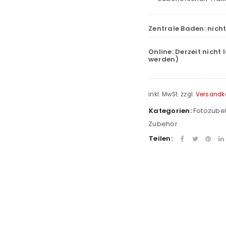
Zentrale Baden:
nich
Online:
Derzeit nicht 
werden)
inkl. MwSt.
zzgl.
Versandk
Kategorien:
Fotozube
Zubehör
Teilen:
REGISTRIEREN
sse
*
E-Mail-Adresse
*