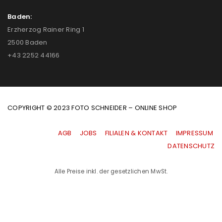
Baden:
Erzherzog Rainer Ring 1
2500 Baden
+43 2252 44166
COPYRIGHT © 2023 FOTO SCHNEIDER – ONLINE SHOP
AGB
|
JOBS
|
FILIALEN & KONTAKT
|
IMPRESSUM
|
DATENSCHUTZ
Alle Preise inkl. der gesetzlichen MwSt.