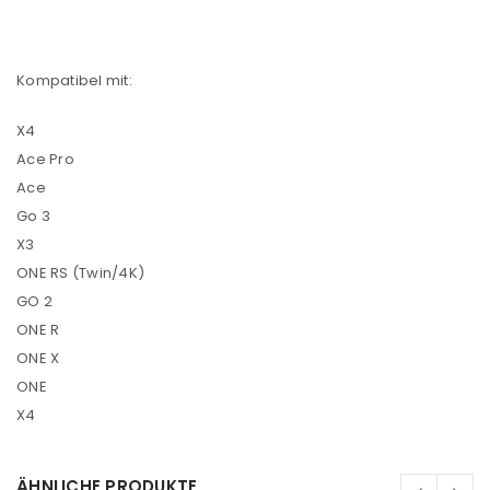
Kompatibel mit:
X4
Ace Pro
Ace
Go 3
X3
ONE RS (Twin/4K)
GO 2
ONE R
ONE X
ONE
X4
ÄHNLICHE PRODUKTE