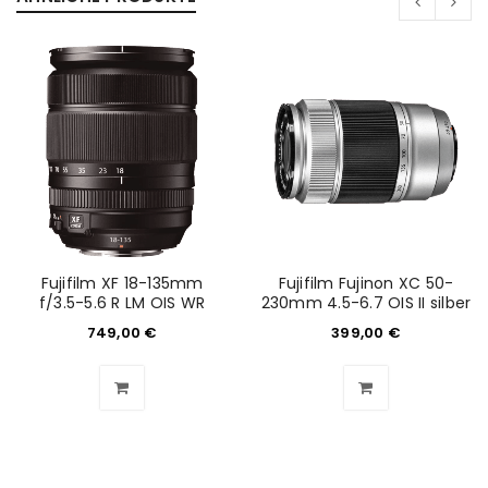
ANMELDEN
Benutzername oder E-Mail-Adresse
*
Passwort
*
Fujifilm XF 18-135mm
Fujifilm Fujinon XC 50-
f/3.5-5.6 R LM OIS WR
230mm 4.5-6.7 OIS II silber
749,00
€
399,00
€
Anmeldeformular geschützt durch
WP Captcha
Angemeldet bleiben
ANMELDEN
PASSWORT VERGESSEN?