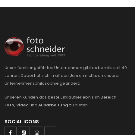
REGISTRIEREN
E-Mail-Adresse
*
Ein Link zum Erstellen eines neuen Passworts wird an
Unser familiengeführtes Unternehmen gibt es bereits seit 40
deine E-Mail-Adresse gesendet.
Jahren. Dabei hat sich in all den Jahren nichts an unserer
Unternehmensphilosophie geändert:
NEWSLETTER ABONNIEREN
Unseren Kunden das beste Einkaufserlebnis im Bereich
Please select all the ways you would like to hear from
Foto
,
Video
und
Ausarbeitung
zu bieten.
us
Ich stimme zu
SOCIAL ICONS
Ja, ich möchte ein Kundenkonto eröffnen und