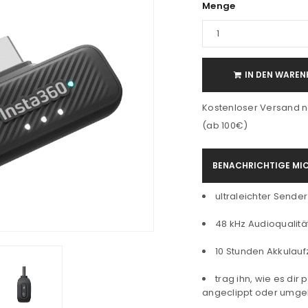
Menge
IN DEN WAREN
Kostenloser Versand n
(ab 100€)
BENACHRICHTIGE MIC
ultraleichter Sende
48 kHz Audioqualitä
10 Stunden Akkulauf
trag ihn, wie es dir
angeclippt oder umge