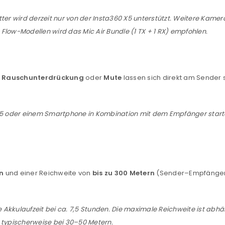
REGISTRIEREN
ter wird derzeit nur von der Insta360 X5 unterstützt. Weitere Kamer
low-Modellen wird das Mic Air Bundle (1 TX + 1 RX) empfohlen.
sse
*
E-Mail-Adresse
*
,
Rauschunterdrückung
oder
Mute
lassen sich direkt am Sender s
Ein Link zum Erstellen eines n
Mail-Adresse gesendet.
 X5 oder einem Smartphone in Kombination mit dem Empfänger starte
NEWSLETTER ABONNIEREN
tzt durch
WP Captcha
Please select all the ways you 
Angemeldet bleiben
Ich stimme zu
n
und einer Reichweite von
bis zu 300 Metern
(Sender–Empfänger)
Ja, ich möchte ein Kunden
Datenschutzerklärung
.
*
ie Akkulaufzeit bei ca. 7,5 Stunden. Die maximale Reichweite ist a
 typischerweise bei 30–50 Metern.