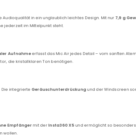
Audioqualität in ein unglaublich leichtes Design. Mit nur
7,9 g Gew
 jederzeit im Mittelpunkt steht.
aler Aufnahme
erfasst das Mic Air jedes Detail – vom sanften At
r, die kristallklaren Ton benötigen.
Die integrierte
Geräuschunterdrückung
und der Windscreen sorg
ohne Empfänger
mit der
Insta360 X5
und ermöglicht so besonders 
en wollen.