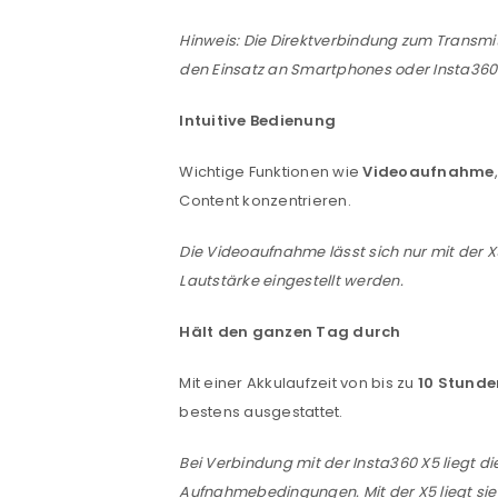
ANMELDEN
Hinweis: Die Direktverbindung zum Transmit
den Einsatz an Smartphones oder Insta360 F
Benutzername oder E-Mail-Adre
Intuitive Bedienung
Wichtige Funktionen wie
Videoaufnahme
Passwort
*
Content konzentrieren.
Die Videoaufnahme lässt sich nur mit der
Lautstärke eingestellt werden.
Anmeldeformular geschü
Hält den ganzen Tag durch
ANMELDEN
Mit einer Akkulaufzeit von bis zu
10 Stunde
PASSWORT VERGESSEN?
bestens ausgestattet.
Bei Verbindung mit der Insta360 X5 liegt d
Aufnahmebedingungen. Mit der X5 liegt sie