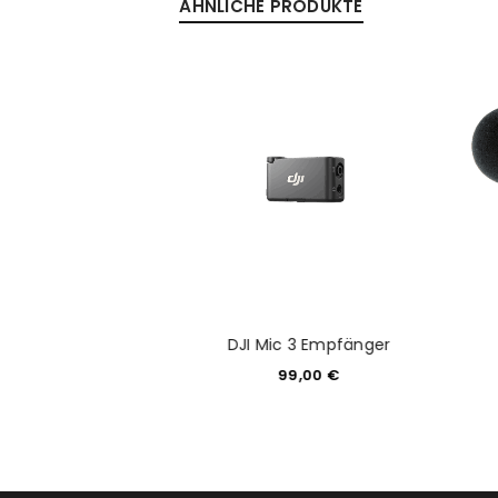
ÄHNLICHE PRODUKTE
Funkmikrofon
DJI Mic 3 Empfänger
49,00
€
99,00
€