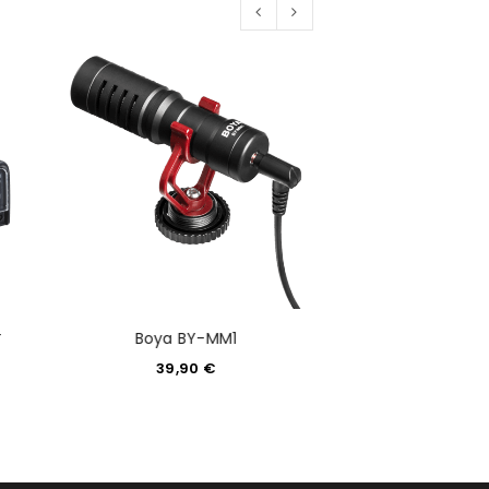
-
Canon DM-E1
Boya BY-MM1
Richtmik
39,90
€
249,0