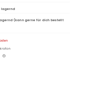
t lagernd
lagernd (kann gerne für dich bestellt
osten
krofon