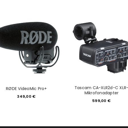
Tascam CA-XLR2d-C XLR
RØDE VideoMic Pro+
Mikrofonadapter
349,00
€
599,00
€