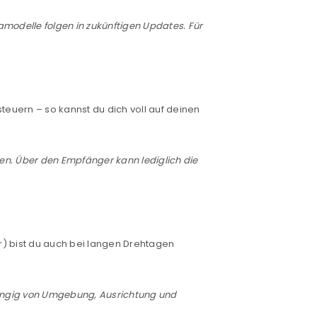
amodelle folgen in zukünftigen Updates. Für
teuern – so kannst du dich voll auf deinen
euen Passworts wird an deine E-
n. Über den Empfänger kann lediglich die
would like to hear from us
 bist du auch bei langen Drehtagen
konto eröffnen und akzeptiere die
bhängig von Umgebung, Ausrichtung und