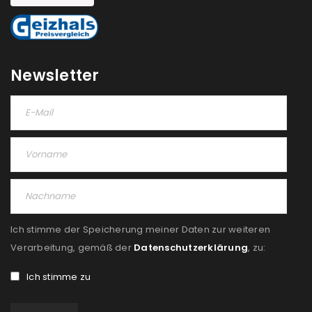
NEWSLETTER ABONNIEREN
Please select all the ways you would like to hear from
us
Newsletter
Ich stimme zu
Ja, ich möchte ein Kundenkonto eröffnen und
akzeptiere die
Datenschutzerklärung
.
*
REGISTRIEREN
Ich stimme der Speicherung meiner Daten zur weiteren
Verarbeitung, gemäß der
Datenschutzerklärung
, zu:
Ich stimme zu