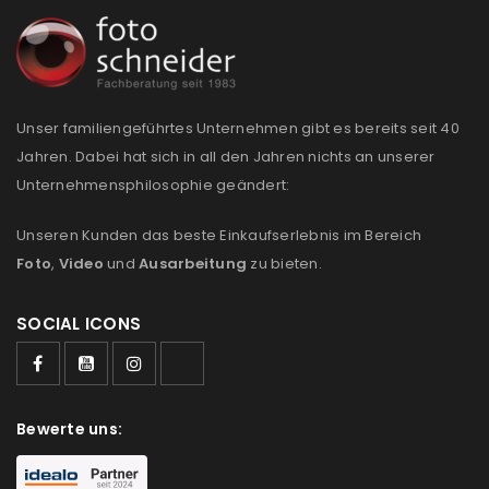
Anmeldeformular geschützt durch
WP Captcha
Angemeldet bleiben
ANMELDEN
Unser familiengeführtes Unternehmen gibt es bereits seit 40
Jahren. Dabei hat sich in all den Jahren nichts an unserer
Unternehmensphilosophie geändert:
PASSWORT VERGESSEN?
Unseren Kunden das beste Einkaufserlebnis im Bereich
Foto
,
Video
und
Ausarbeitung
zu bieten.
REGISTRIEREN
SOCIAL ICONS
E-Mail-Adresse
*
Ein Link zum Erstellen eines neuen Passworts wird an
Bewerte uns:
deine E-Mail-Adresse gesendet.