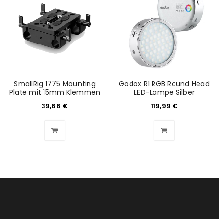
SmallRig 1775 Mounting
Godox R1 RGB Round Head
Plate mit 15mm Klemmen
LED-Lampe Silber
39,66
€
119,99
€
ANMELDEN
Benutzername oder E-Mail-Adresse
*
Passwort
*