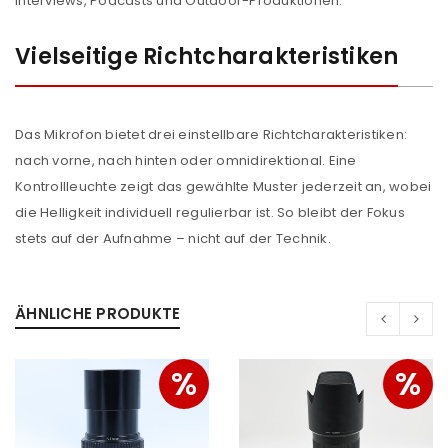
Interviews, Podcasts und Outdoor-Produktionen.
ANMELDEN
Vielseitige Richtcharakteristiken
Benutzername oder E-Mail-Adresse
*
Das Mikrofon bietet drei einstellbare Richtcharakteristiken:
nach vorne, nach hinten oder omnidirektional. Eine
Passwort
*
Kontrollleuchte zeigt das gewählte Muster jederzeit an, wobei
die Helligkeit individuell regulierbar ist. So bleibt der Fokus
stets auf der Aufnahme – nicht auf der Technik.
Anmeldeformular geschützt durch
WP Captcha
ÄHNLICHE PRODUKTE
Angemeldet bleiben
ANMELDEN
%
%
PASSWORT VERGESSEN?