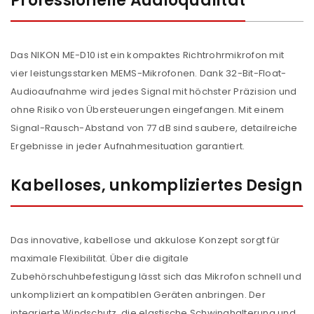
Professionelle Audioqualität
Das NIKON ME-D10 ist ein kompaktes Richtrohrmikrofon mit
vier leistungsstarken MEMS-Mikrofonen. Dank 32-Bit-Float-
Audioaufnahme wird jedes Signal mit höchster Präzision und
ohne Risiko von Übersteuerungen eingefangen. Mit einem
Signal-Rausch-Abstand von 77 dB sind saubere, detailreiche
Ergebnisse in jeder Aufnahmesituation garantiert.
Kabelloses, unkompliziertes Design
Das innovative, kabellose und akkulose Konzept sorgt für
maximale Flexibilität. Über die digitale
Zubehörschuhbefestigung lässt sich das Mikrofon schnell und
unkompliziert an kompatiblen Geräten anbringen. Der
integrierte Windschutz, die elastische Schwinghalterung und