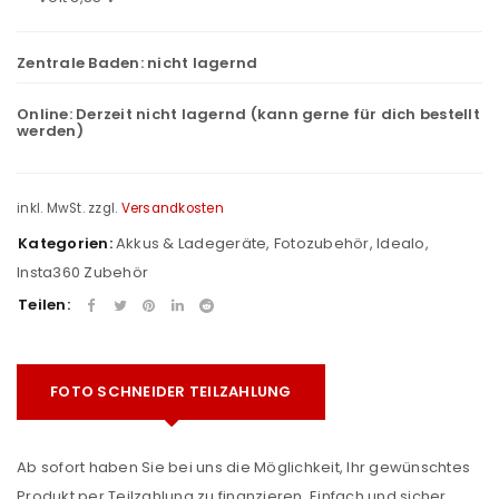
Zentrale Baden:
nicht lagernd
Online:
Derzeit nicht lagernd (kann gerne für dich bestellt
werden)
inkl. MwSt.
zzgl.
Versandkosten
Kategorien:
Akkus & Ladegeräte
,
Fotozubehör
,
Idealo
,
Insta360 Zubehör
Teilen:
FOTO SCHNEIDER TEILZAHLUNG
Ab sofort haben Sie bei uns die Möglichkeit, Ihr gewünschtes
Produkt per Teilzahlung zu finanzieren. Einfach und sicher.