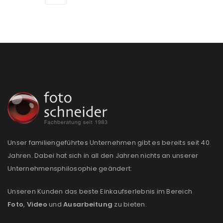
Passwort
*
Anmeldeformular geschützt durch
WP Captcha
Angemeldet bleiben
ANMELDEN
PASSWORT VERGESSEN?
Unser familiengeführtes Unternehmen gibt es bereits seit 40
Jahren. Dabei hat sich in all den Jahren nichts an unserer
REGISTRIEREN
Unternehmensphilosophie geändert:
E-Mail-Adresse
*
Unseren Kunden das beste Einkaufserlebnis im Bereich
Foto
,
Video
und
Ausarbeitung
zu bieten.