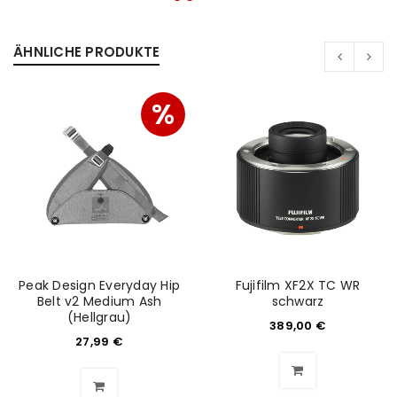
ÄHNLICHE PRODUKTE
%
Peak Design Everyday Hip
Fujifilm XF2X TC WR
Belt v2 Medium Ash
schwarz
(Hellgrau)
ANMELDEN
389,00
€
27,99
€
Benutzername oder E-Mail-Adresse
*