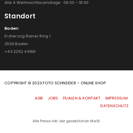
Alle 4 Weihnachtssamstage : 09:00 – 18:00
Standort
Baden:
Erzherzog Rainer Ring 1
2500 Baden
+43 2252 44166
COPYRIGHT © 2023 FOTO SCHNEIDER – ONLINE SHOP
AGB
|
JOBS
|
FILIALEN & KONTAKT
|
IMPRESSUM
|
DATENSCHUTZ
Alle Preise inkl. der gesetzlichen MwSt.