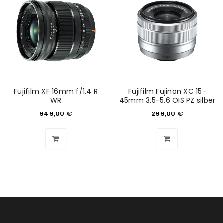
ANMELDEN
Benutzername oder E-Mail-Adresse
*
Fujifilm XF 16mm f/1.4 R
Fujifilm Fujinon XC 15-
WR
45mm 3.5-5.6 OIS PZ silber
Passwort
*
949,00
€
299,00
€
Anmeldeformular geschützt durch
WP Captcha
Angemeldet bleiben
ANMELDEN
PASSWORT VERGESSEN?