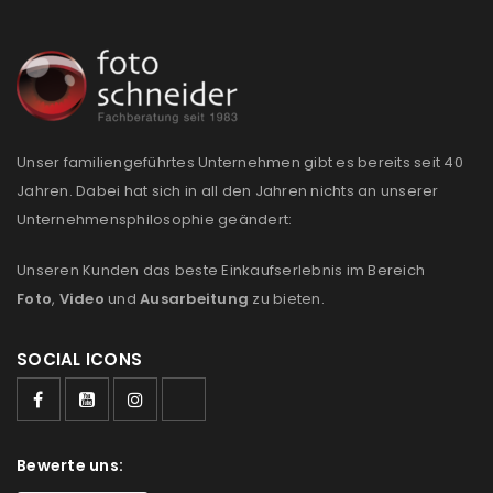
REGISTRIEREN
E-Mail-Adresse
*
Unser familiengeführtes Unternehmen gibt es bereits seit 40
Ein Link zum Erstellen eines neuen Passworts wird an
Jahren. Dabei hat sich in all den Jahren nichts an unserer
deine E-Mail-Adresse gesendet.
Unternehmensphilosophie geändert:
NEWSLETTER ABONNIEREN
Unseren Kunden das beste Einkaufserlebnis im Bereich
Foto
,
Video
und
Ausarbeitung
zu bieten.
Please select all the ways you would like to hear from
us
SOCIAL ICONS
Ich stimme zu
Ja, ich möchte ein Kundenkonto eröffnen und
Bewerte uns:
akzeptiere die
Datenschutzerklärung
.
*