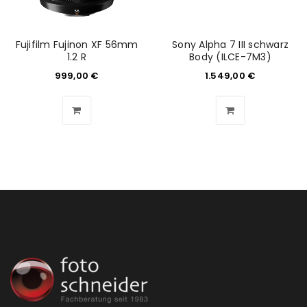
Please select all the ways you would like to hear from
us
Fujifilm Fujinon XF 56mm
Sony Alpha 7 III schwarz
Ich stimme zu
1.2 R
Body (ILCE-7M3)
999,00
€
1.549,00
€
Ja, ich möchte ein Kundenkonto eröffnen und
akzeptiere die
Datenschutzerklärung
.
*
REGISTRIEREN