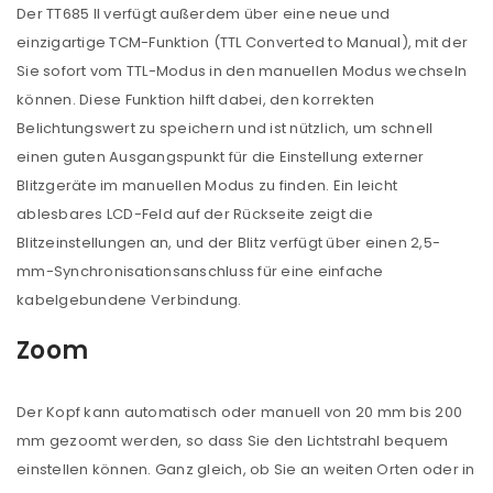
Der TT685 II verfügt außerdem über eine neue und
einzigartige TCM-Funktion (TTL Converted to Manual), mit der
Sie sofort vom TTL-Modus in den manuellen Modus wechseln
können. Diese Funktion hilft dabei, den korrekten
Belichtungswert zu speichern und ist nützlich, um schnell
einen guten Ausgangspunkt für die Einstellung externer
Blitzgeräte im manuellen Modus zu finden. Ein leicht
ablesbares LCD-Feld auf der Rückseite zeigt die
Blitzeinstellungen an, und der Blitz verfügt über einen 2,5-
ANMELDEN
mm-Synchronisationsanschluss für eine einfache
kabelgebundene Verbindung.
Benutzername oder E-Mail-Adresse
*
Zoom
Passwort
*
Der Kopf kann automatisch oder manuell von 20 mm bis 200
mm gezoomt werden, so dass Sie den Lichtstrahl bequem
einstellen können. Ganz gleich, ob Sie an weiten Orten oder in