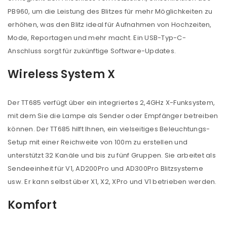
PB960, um die Leistung des Blitzes für mehr Möglichkeiten zu
erhöhen, was den Blitz ideal für Aufnahmen von Hochzeiten,
Mode, Reportagen und mehr macht. Ein USB-Typ-C-
Anschluss sorgt für zukünftige Software-Updates.
Wireless System X
Der TT685 verfügt über ein integriertes 2,4GHz X-Funksystem,
mit dem Sie die Lampe als Sender oder Empfänger betreiben
können. Der TT685 hilft Ihnen, ein vielseitiges Beleuchtungs-
Setup mit einer Reichweite von 100m zu erstellen und
unterstützt 32 Kanäle und bis zu fünf Gruppen. Sie arbeitet als
Sendeeinheit für V1, AD200Pro und AD300Pro Blitzsysteme
usw. Er kann selbst über X1, X2, XPro und V1 betrieben werden.
Komfort