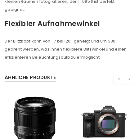
kleinen Räumen fotografieren, der TT685 II ist perfekt
Anmeldeformular geschützt durch
WP Captcha
geeignet.
Angemeldet bleiben
ANMELDEN
Flexibler Aufnahmewinkel
PASSWORT VERGESSEN?
Der Blitzkopf kann von -7 bis 120° geneigt und um 330°
gedreht werden, was Ihnen flexiblere Blitzwinkel und einen
effizienteren Beleuchtungsaufbau ermöglicht.
REGISTRIEREN
ÄHNLICHE PRODUKTE
E-Mail-Adresse
*
Ein Link zum Erstellen eines neuen Passworts wird an
deine E-Mail-Adresse gesendet.
NEWSLETTER ABONNIEREN