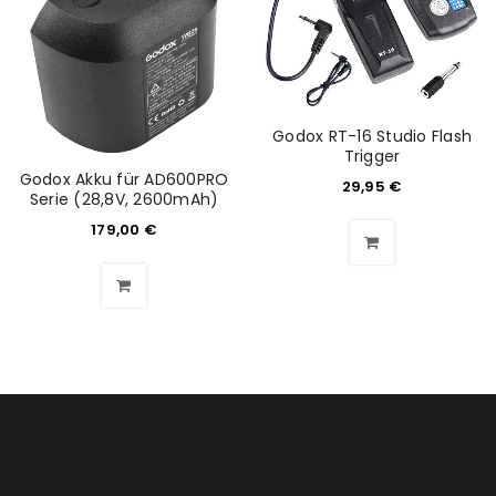
ANMELDEN
Benutzername oder E-Mail-Adresse
*
Godox RT-16 Studio Flash
Trigger
Godox Akku für AD600PRO
29,95
€
Serie (28,8V, 2600mAh)
Passwort
*
179,00
€
Anmeldeformular geschützt durch
WP Captcha
Angemeldet bleiben
ANMELDEN
PASSWORT VERGESSEN?