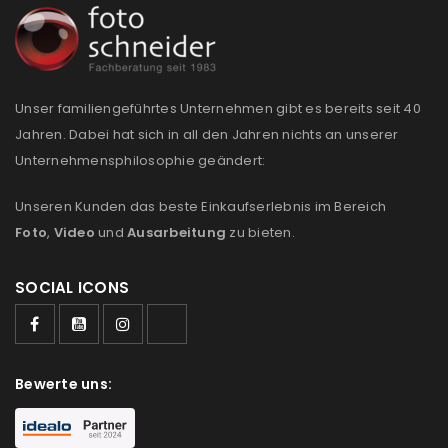
REGISTRIEREN
E-Mail-Adresse
*
Unser familiengeführtes Unternehmen gibt es bereits seit 40
Jahren. Dabei hat sich in all den Jahren nichts an unserer
Ein Link zum Erstellen eines neuen Passworts wird an
Unternehmensphilosophie geändert:
deine E-Mail-Adresse gesendet.
Unseren Kunden das beste Einkaufserlebnis im Bereich
NEWSLETTER ABONNIEREN
Foto
,
Video
und
Ausarbeitung
zu bieten.
Please select all the ways you would like to hear from
SOCIAL ICONS
us
Ich stimme zu
Bewerte uns:
Ja, ich möchte ein Kundenkonto eröffnen und
akzeptiere die
Datenschutzerklärung
.
*