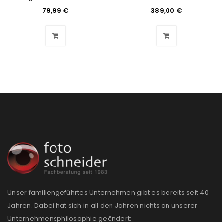
Benutzername oder E-Mail-Adresse
79,99
€
*
389,00
€
Passwort
*
Anmeldeformular geschützt durch
WP Captcha
Angemeldet bleiben
ANMELDEN
PASSWORT VERGESSEN?
REGISTRIEREN
Unser familiengeführtes Unternehmen gibt es bereits seit 40
Jahren. Dabei hat sich in all den Jahren nichts an unserer
E-Mail-Adresse
*
Unternehmensphilosophie geändert: