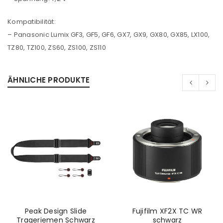
Kompatibilität:
– Panasonic Lumix GF3, GF5, GF6, GX7, GX9, GX80, GX85, LX100,
TZ80, TZ100, ZS60, ZS100, ZS110
ÄHNLICHE PRODUKTE
ANMELDEN
Peak Design Slide
Fujifilm XF2X TC WR
Trageriemen Schwarz
schwarz