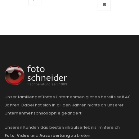
Passwort
*
Anmeldeformular geschützt durch
WP Captcha
Angemeldet bleiben
ANMELDEN
PASSWORT VERGESSEN?
Unser familiengeführtes Unternehmen gibt es bereits seit 40
Jahren. Dabei hat sich in all den Jahren nichts an unserer
REGISTRIEREN
Unternehmensphilosophie geändert:
E-Mail-Adresse
*
Unseren Kunden das beste Einkaufserlebnis im Bereich
Foto
,
Video
und
Ausarbeitung
zu bieten.