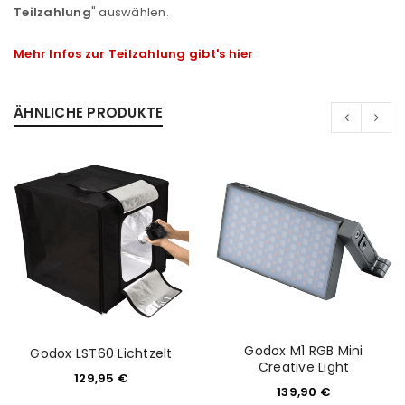
Teilzahlung
" auswählen.
Mehr Infos zur Teilzahlung gibt's hier
ÄHNLICHE PRODUKTE
ANMELDEN
Godox M1 RGB Mini
Godox LST60 Lichtzelt
Creative Light
129,95
€
139,90
€
Benutzername oder E-Mail-Adresse
*