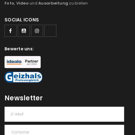
Foto
,
Video
und
Ausarbeitung
zu bieten.
Ein Link zum Erstellen eines neuen Passworts wird an
SOCIAL ICONS
deine E-Mail-Adresse gesendet.
NEWSLETTER ABONNIEREN
Please select all the ways you would like to hear from
Bewerte uns:
us
Ich stimme zu
Ja, ich möchte ein Kundenkonto eröffnen und
akzeptiere die
Datenschutzerklärung
.
*
Newsletter
REGISTRIEREN