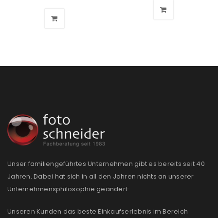
ANMELDEN
Benutzername oder E-Mail-Adresse
*
Passwort
*
Unser familiengeführtes Unternehmen gibt es bereits seit 40
Jahren. Dabei hat sich in all den Jahren nichts an unserer
Unternehmensphilosophie geändert:
Anmeldeformular geschützt durch
WP Captcha
Unseren Kunden das beste Einkaufserlebnis im Bereich
Angemeldet bleiben
ANMELDEN