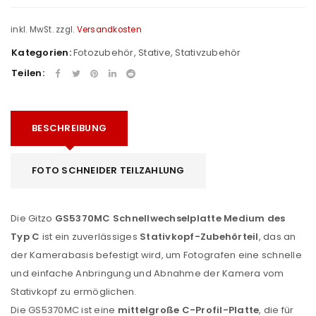
inkl. MwSt.
zzgl.
Versandkosten
Kategorien:
Fotozubehör
,
Stative
,
Stativzubehör
Teilen:
BESCHREIBUNG
FOTO SCHNEIDER TEILZAHLUNG
Die Gitzo
GS5370MC Schnellwechselplatte Medium des
Typ C
ist ein zuverlässiges
Stativkopf-Zubehörteil
, das an
der Kamerabasis befestigt wird, um Fotografen eine schnelle
und einfache Anbringung und Abnahme der Kamera vom
Stativkopf zu ermöglichen.
Die GS5370MC ist eine
mittelgroße C-Profil-Platte
, die für