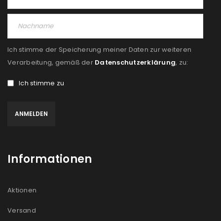
Ich stimme zu
Ja, ich möchte ein Kundenkonto eröffnen und
akzeptiere die
Datenschutzerklärung
.
*
Ich stimme der Speicherung meiner Daten zur weiteren
Verarbeitung, gemäß der
Datenschutzerklärung
, zu:
REGISTRIEREN
Ich stimme zu
Informationen
Aktionen
Versand