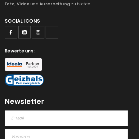
Foto
,
Video
und
Ausarbeitung
zu bieten.
PASSWORT VERGESSEN?
SOCIAL ICONS
REGISTRIEREN
Bewerte uns:
E-Mail-Adresse
*
Ein Link zum Erstellen eines neuen Passworts wird an
deine E-Mail-Adresse gesendet.
Newsletter
NEWSLETTER ABONNIEREN
Please select all the ways you would like to hear from
us