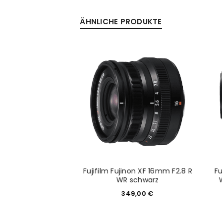
ÄHNLICHE PRODUKTE
Anmeldeformular geschü
ANMELDEN
PASSWORT VERGESSEN?
jinon XF 27mm 2.8
Fujifilm Fujinon XF 16mm F2.8 R
Fu
chwarz
WR schwarz
19,00
€
349,00
€