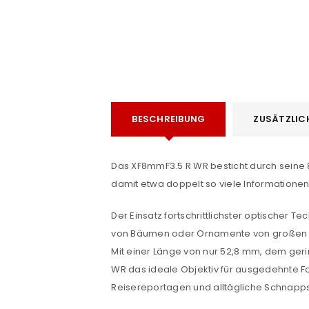
BESCHREIBUNG
ZUSÄTZLIC
e
Das XF8mmF3.5 R WR besticht durch seine 
damit etwa doppelt so viele Informatione
ANMELDEN
Der Einsatz fortschrittlichster optischer 
Benutzername oder E-Mail-Adre
von Bäumen oder Ornamente von großen K
Mit einer Länge von nur 52,8 mm, dem ger
WR das ideale Objektiv für ausgedehnte Fot
Passwort
*
Reisereportagen und alltägliche Schnapp