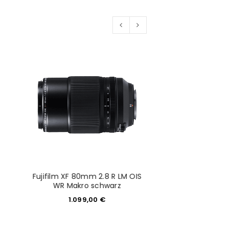
would like to hear from us
konto eröffnen und akzeptiere die
Fujifilm XF 80mm 2.8 R LM OIS
Fujifilm Fujinon 
WR Makro schwarz
Makr
1.099,00
€
519,0