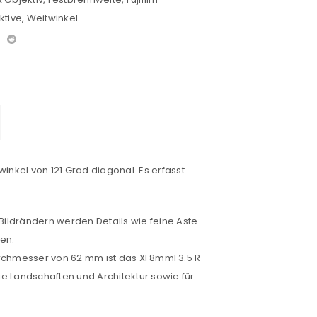
ktive
,
Weitwinkel
nkel von 121 Grad diagonal. Es erfasst
 Bildrändern werden Details wie feine Äste
en.
Durchmesser von 62 mm ist das XF8mmF3.5 R
ie Landschaften und Architektur sowie für
euen Passworts wird an deine E-