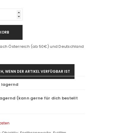
KORB
ach Österreich (ab 50€) und Deutschland
H, WENN DER ARTIKEL VERFÜGBAR IST
t lagernd
lagernd (kann gerne für dich bestellt
osten
 Objektiv
,
Festbrennweite
,
Fujifilm