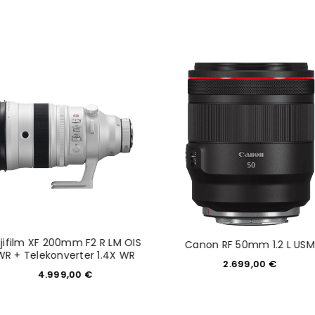
NEWSLETTER ABONNIEREN
tzt durch
WP Captcha
Please select all the ways you 
Angemeldet bleiben
Ich stimme zu
Ja, ich möchte ein Kunden
Datenschutzerklärung
.
*
REGISTRIEREN
jifilm XF 200mm F2 R LM OIS
Canon RF 50mm 1.2 L USM
WR + Telekonverter 1.4X WR
2.699,00
€
4.999,00
€