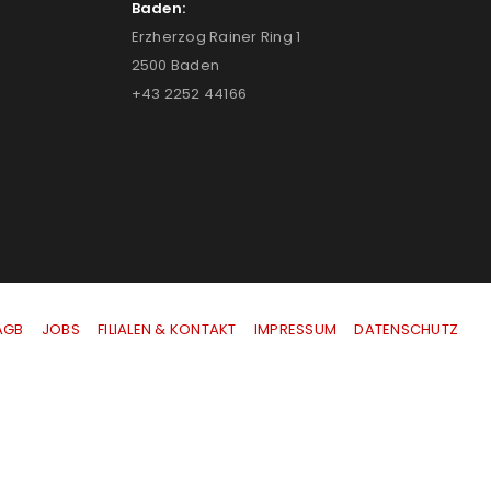
Baden:
Erzherzog Rainer Ring 1
2500 Baden
+43 2252 44166
AGB
|
JOBS
|
FILIALEN & KONTAKT
|
IMPRESSUM
|
DATENSCHUTZ