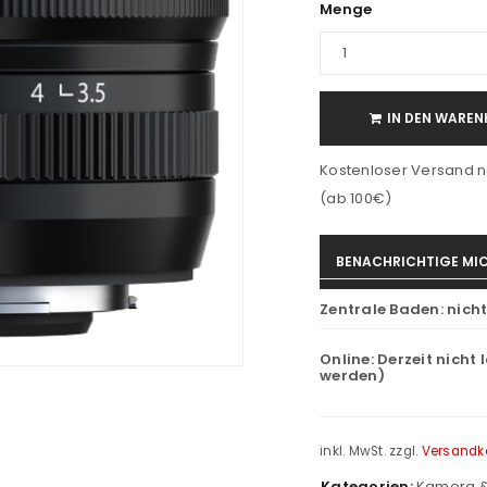
Menge
IN DEN WAREN
Kostenloser Versand n
(ab 100€)
BENACHRICHTIGE MIC
Zentrale Baden:
nich
Online:
Derzeit nicht 
werden)
inkl. MwSt.
zzgl.
Versandk
Kategorien:
Kamera &