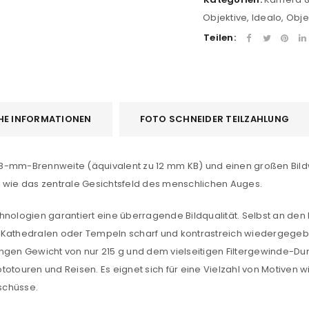
Objektive
,
Idealo
,
Obje
Teilen:
HE INFORMATIONEN
FOTO SCHNEIDER TEILZAHLUNG
8-mm-Brennweite (äquivalent zu 12 mm KB) und einen großen Bildwi
n wie das zentrale Gesichtsfeld des menschlichen Auges.
REGISTRIEREN
Technologien garantiert eine überragende Bildqualität. Selbst an den
sse
*
E-Mail-Adresse
*
athedralen oder Tempeln scharf und kontrastreich wiedergegeb
ingen Gewicht von nur 215 g und dem vielseitigen Filtergewinde-
otouren und Reisen. Es eignet sich für eine Vielzahl von Motiven w
Ein Link zum Erstellen eines n
schüsse.
Mail-Adresse gesendet.