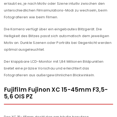
erlaubt es, je nach Motiv oder Szene intuitiv zwischen den
unterschiedlichen Filmsimulations-Modi zu wechseln, beim
Fotografieren wie beim Filmen.
Die Kamera verfügt über ein eingebautes Blitzgerät. Die
Helligkeit des Blitzes passt sich automatisch dem jeweiligen
Motiv an. Dunkle Szenen oder Porträts bei Gegenlicht werden
optimal ausgeleuchtet.
Der klappbare LCD-Monitor mit 1,84 Millionen Bildpunkten
bietet eine präzise Vorschau und erleichtert das
Fotografieren aus außergewöhnlichen Blickwinkeln.
Fujifilm Fujinon XC 15-45mm F3,5-
5,6 OIS PZ
Das XC 15-45mm deckt den am häufig benutzen