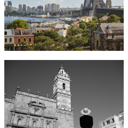
E-Mail-Adresse
*
Ein Link zum Erstellen eines neuen Passworts wird an
deine E-Mail-Adresse gesendet.
NEWSLETTER ABONNIEREN
Please select all the ways you would like to hear from
us
Ich stimme zu
Ja, ich möchte ein Kundenkonto eröffnen und
akzeptiere die
Datenschutzerklärung
.
*
REGISTRIEREN