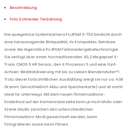
Beschreibung
Foto Schneider Teilzahlung
Die spiegellose Systemkamera FUJIFILM X-T50 besticht durch
eine herausragende Bildqualität, ihr kompaktes Gehäuse
sowie die legendäre FUJIFILM Farbwiedergabetechnologie.
Sie verfügt über einen hochauflösenden 40,2 Megapixel X-
Trans CMOS 5 HR Sensor, den X Prozessor 5 und eine Fünf-
Achsen-Bildstabilisierung mit bis zu sieben Blendenstufen*1.
Trotz dieser fortschrittlichen Ausstattung wiegt sie nur ca. 438
Gramm (einschließlich Akku und Speicherkarte) und ist somit
ideal für unterwegs. Mit dem neuen Filmsimulations-
Einstellrad auf der Kameraoberseite kann je nach Motiv oder
Szene intuitiv zwischen den unterschiedlichen
Filmsimulations-Modi gewechselt werden, beim
Fotografieren sowie beim Filmen.