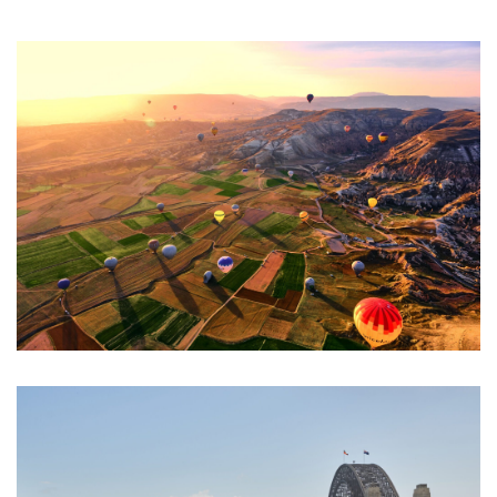
ANMELDEN
Benutzername oder E-Mail-Adresse
*
Passwort
*
Anmeldeformular geschützt durch
WP Captcha
Angemeldet bleiben
ANMELDEN
PASSWORT VERGESSEN?
REGISTRIEREN