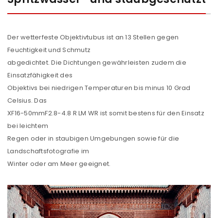
REGISTRIEREN
Der wetterfeste Objektivtubus ist an 13 Stellen gegen
E-Mail-Adresse
*
Feuchtigkeit und Schmutz
abgedichtet. Die Dichtungen gewährleisten zudem die
Einsatzfähigkeit des
Ein Link zum Erstellen eines neuen Passworts wird an
Objektivs bei niedrigen Temperaturen bis minus 10 Grad
deine E-Mail-Adresse gesendet.
Celsius. Das
XF16-50mmF2.8-4.8 R LM WR ist somit bestens für den Einsatz
NEWSLETTER ABONNIEREN
bei leichtem
Regen oder in staubigen Umgebungen sowie für die
Please select all the ways you would like to hear from
Landschaftsfotografie im
us
Winter oder am Meer geeignet.
Ich stimme zu
Ja, ich möchte ein Kundenkonto eröffnen und
akzeptiere die
Datenschutzerklärung
.
*