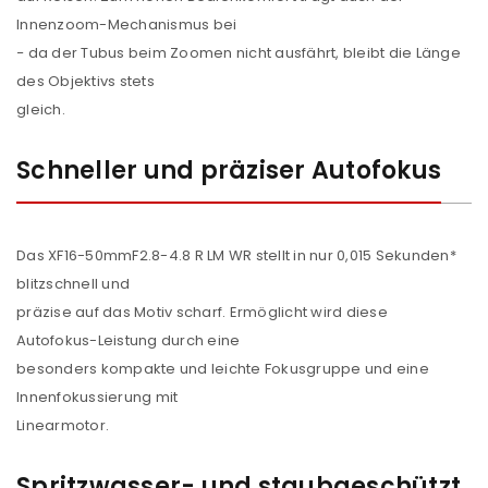
Innenzoom-Mechanismus bei
− da der Tubus beim Zoomen nicht ausfährt, bleibt die Länge
des Objektivs stets
ANMELDEN
gleich.
Benutzername oder E-Mail-Adresse
*
Schneller und präziser Autofokus
Passwort
*
Das XF16-50mmF2.8-4.8 R LM WR stellt in nur 0,015 Sekunden*
blitzschnell und
präzise auf das Motiv scharf. Ermöglicht wird diese
Autofokus-Leistung durch eine
Anmeldeformular geschützt durch
WP Captcha
besonders kompakte und leichte Fokusgruppe und eine
Angemeldet bleiben
ANMELDEN
Innenfokussierung mit
Linearmotor.
PASSWORT VERGESSEN?
Spritzwasser- und staubgeschützt