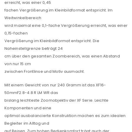
erreicht, was einer 0,45
fachen Vergrößerung im Kleinbildformat entspricht. Im
Weitwinkelbereich
wird maximal eine 0,1-fache Vergrößerung erreicht, was einer
0,15-fachen
Vergrößerung im Kleinbildformat entspricht. Die
Naheinstellgrenze beträgt 24
cm über den gesamten Zoombereich, was einen Abstand
von nur 15 cm
zwischen Frontlinse und Motiv ausmacht.
Mit einem Gewicht von nur 240 Gramm ist das XF16-
50mmF2.8-4.8 R LM WR das
bislang leichteste Zoomobjektiv der XF Serie. Leichte
Komponenten und eine
optimal ausbalancierte Konstruktion machen es zum idealen
Begleiter im Alltag und
auf Reisen. Zum hohen Bedienkomfort trägt auch der