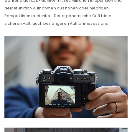
während der LCD-Monitor mit 1,62 Millionen Bildpunkten und
Benutzername oder E-Mail-Adresse
*
Neigefunktion Aufnahmen aus hohen oder niedrigen
Perspektiven erleichtert. Der ergonomische Griff bietet
sicheren Halt, auch bei längeren Aufnahmesessions.
Passwort
*
Anmeldeformular geschützt durch
WP Captcha
Angemeldet bleiben
ANMELDEN
PASSWORT VERGESSEN?
REGISTRIEREN
E-Mail-Adresse
*