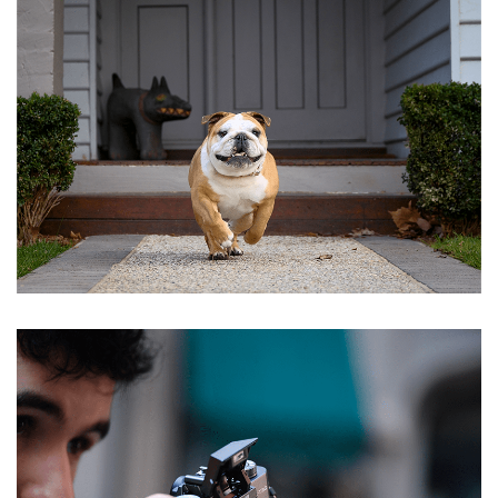
Ein Link zum Erstellen eines neuen Passworts wird an
deine E-Mail-Adresse gesendet.
NEWSLETTER ABONNIEREN
Please select all the ways you would like to hear from
us
Ich stimme zu
Ja, ich möchte ein Kundenkonto eröffnen und
akzeptiere die
Datenschutzerklärung
.
*
REGISTRIEREN