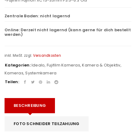
-Fujifilm Fujinon XC 13-33mm F3.5-6.3 OIS
Zentrale Baden:
nicht lagernd
Online:
Derzeit nicht lagernd (kann gerne für dich bestellt
werden)
inkl. MwSt.
zzgl.
Versandkosten
Kategorien:
Idealo
,
Fujifilm Kameras
,
Kamera & Objektiv
,
Kameras
,
Systemkamera
Teilen:
BESCHREIBUNG
FOTO SCHNEIDER TEILZAHLUNG