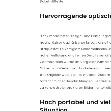
Bokeh-Effekte.
Hervorragende optisch
Dank modernster Design- und Fertigungste
hochpräziser asphärischer Linsen, erzielt 
Bildqualität. Es korrigiert Achromatismus 
hoher Auflösung und feinen Details bei off
Zoombereich wurde im Vergleich zum Vor
Nutzer von Weitwinkel- bis Teleaufnahme
das Objektiv wechseln zu müssen. Zudem
fortschrittlicher Beschichtungen Blendrefl
zu kontrastreichen, klaren Bildern unter al
Hoch portabel und viels
Situation