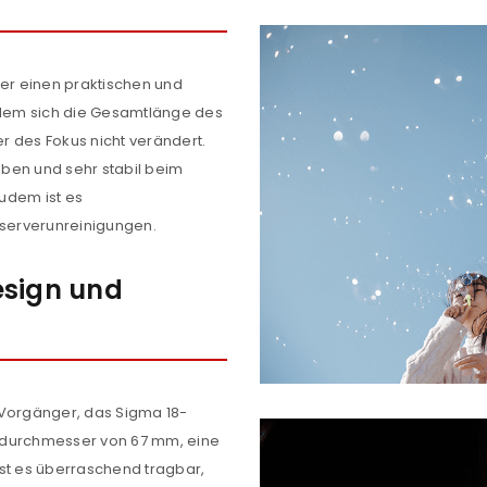
ber einen praktischen und
dem sich die Gesamtlänge des
r des Fokus nicht verändert.
ben und sehr stabil beim
udem ist es
serverunreinigungen.
REGISTRIEREN
esign und
sse
*
E-Mail-Adresse
*
n Vorgänger, das Sigma 18-
Ein Link zum Erstellen eines n
terdurchmesser von 67 mm, eine
Mail-Adresse gesendet.
st es überraschend tragbar,