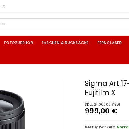
FOTOZUBEHÖR
TASCHEN & RUCKSÄCKE
FERNGLÄSER
Sigma Art 1
Fujifilm X
SKU:
2110000618391
999,00
€
Verfügbarkeit:
Vorrä