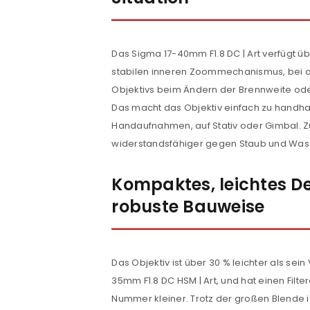
Das Sigma 17-40mm F1.8 DC | Art verfügt ü
stabilen inneren Zoommechanismus, bei 
Objektivs beim Ändern der Brennweite ode
Das macht das Objektiv einfach zu handha
Handaufnahmen, auf Stativ oder Gimbal. Z
widerstandsfähiger gegen Staub und Was
ANMELDEN
Kompaktes, leichtes D
robuste Bauweise
Benutzername oder E-Mail-Adre
Das Objektiv ist über 30 % leichter als sei
Passwort
*
35mm F1.8 DC HSM | Art, und hat einen Fil
Nummer kleiner. Trotz der großen Blende i