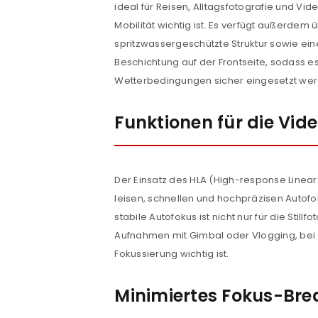
ideal für Reisen, Alltagsfotografie und Vi
Mobilität wichtig ist. Es verfügt außerdem
Anmeldeformular geschü
spritzwassergeschützte Struktur sowie e
ANMELDEN
Beschichtung auf der Frontseite, sodass e
Wetterbedingungen sicher eingesetzt wer
PASSWORT VERGESSEN?
Funktionen für die Vid
Der Einsatz des HLA (High-response Linear
leisen, schnellen und hochpräzisen Autof
stabile Autofokus ist nicht nur für die Still
Aufnahmen mit Gimbal oder Vlogging, bei
Fokussierung wichtig ist.
Minimiertes Fokus-Bre