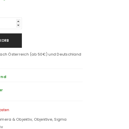
KORB
ach Österreich (ab 50€) und Deutschland
rnd
ar
osten
mera & Objektiv
,
Objektive
,
Sigma
iv