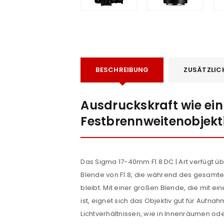
BESCHREIBUNG
ZUSÄTZLIC
Ausdruckskraft wie ein
e
Festbrennweitenobjekt
Das Sigma 17-40mm F1.8 DC | Art verfügt ü
Blende von F1.8, die während des gesamt
bleibt. Mit einer großen Blende, die mit e
ist, eignet sich das Objektiv gut für Aufna
Lichtverhältnissen, wie in Innenräumen ode