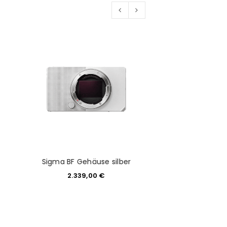
Sigma Contem
Sigma BF Gehäuse silber
300mm 3.5-6.7
2.339,00
€
Canon
729,0