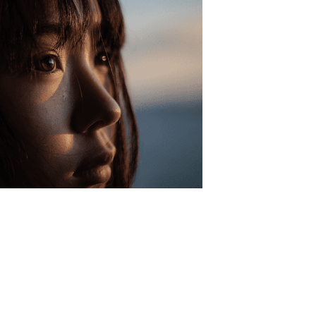
would like to hear from us
konto eröffnen und akzeptiere die