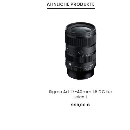
ÄHNLICHE PRODUKTE
mm F2 DG OS L-
Sigma Art 17-40mm 1.8 DC für
Mount
Leica L
499,00
€
999,00
€