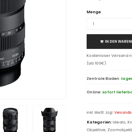
Menge
IN DEN WAREN
Kostenloser Versand n
(ab 100€)
Zentrale Baden:
lage
Online:
sofort lieferb
inkl. MwSt.
zzgl.
Versandk
Kategorien:
Idealo
,
Ka
Objektive
,
Zoomobjekt