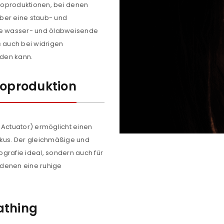
NEWSLETTER ABONNIEREN
deoproduktionen, bei denen
 über eine staub- und
tzt durch
WP Captcha
Please select all the ways you 
ine wasser- und ölabweisende
Angemeldet bleiben
s auch bei widrigen
Ich stimme zu
den kann.
Ja, ich möchte ein Kunden
eoproduktion
Datenschutzerklärung
.
*
REGISTRIEREN
 Actuator) ermöglicht einen
okus. Der gleichmäßige und
fotografie ideal, sondern auch für
 denen eine ruhige
athing