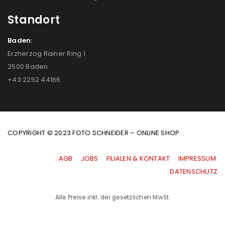
Standort
Baden:
Erzherzog Rainer Ring 1
2500 Baden
+43 2252 44166
COPYRIGHT © 2023 FOTO SCHNEIDER – ONLINE SHOP
AGB
|
JOBS
|
FILIALEN & KONTAKT
|
IMPRESSUM
|
DATENSCHUTZ
Alle Preise inkl. der gesetzlichen MwSt.