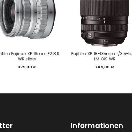
Angemeldet bleiben
Ich stimme zu
Ja, ich möchte ein Kunden
Datenschutzerklärung
.
*
REGISTRIEREN
jifilm Fujinon XF 16mm F2.8 R
Fujifilm XF 18-135mm f/3.5-5
WR silber
LM OIS WR
379,00
€
749,00
€
tter
Informationen