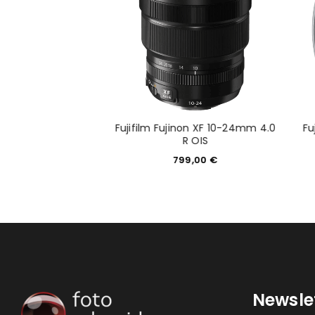
ANMELDEN
PASSWORT VERGESSEN?
jinon XC 15-45mm
Fujifilm Fujinon XF 10-24mm 4.0
Fu
OIS PZ silber
R OIS
99,00
€
799,00
€
Newsle