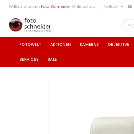
Willkommen im
Foto Schneider
Onlineshop
Follow:
FOTOWELT
AKTIONEN
KAMERAS
OBJEKTIVE
SERVICES
SALE
a