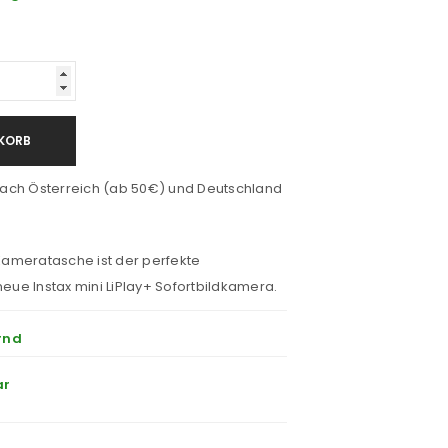
KORB
ach Österreich (ab 50€) und Deutschland
 Kameratasche ist der perfekte
neue Instax mini LiPlay+ Sofortbildkamera.
rnd
ar