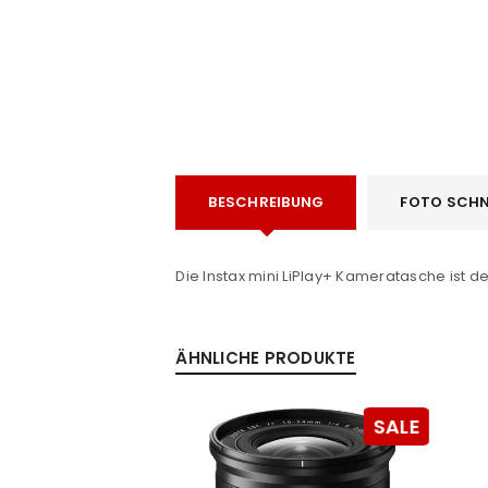
BESCHREIBUNG
FOTO SCHN
ANMELDEN
e
Benutzername oder E-Mail-Adre
Die Instax mini LiPlay+ Kameratasche ist de
Passwort
*
ÄHNLICHE PRODUKTE
SALE
Anmeldeformular geschü