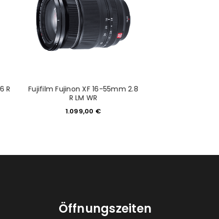
konto eröffnen und akzeptiere die
.6 R
Fujifilm Fujinon XF 16-55mm 2.8
Fujifilm Fujinon
R LM WR
schwa
1.099,00
€
419,0
Öffnungszeiten