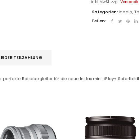
inkl. MwSt.
zzgl.
Versandk
Kategorien:
Idealo
,
T
Teilen:
EIDER TEILZAHLUNG
REGISTRIEREN
sse
*
E-Mail-Adresse
*
r perfekte Reisebegleiter für die neue Instax mini LiPlay+ Sofortbi
Ein Link zum Erstellen eines n
Mail-Adresse gesendet.
NEWSLETTER ABONNIEREN
tzt durch
WP Captcha
Please select all the ways you 