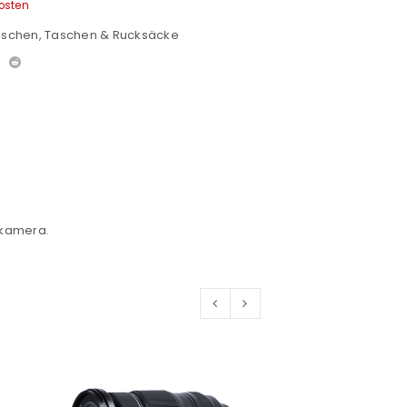
osten
aschen
,
Taschen & Rucksäcke
ldkamera.
euen Passworts wird an deine E-
would like to hear from us