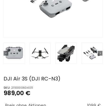
DJI Air 3S (DJI RC-N3)
SKU:
2110000604011
989,00
€
Preis ohne Aktionen
1099 €