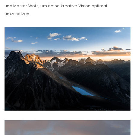
ANMELDEN
und MasterShots, um deine kreative Vision optimal
umzusetzen.
Benutzername oder E-Mail-Adresse
*
Passwort
*
Anmeldeformular geschützt durch
WP Captcha
Angemeldet bleiben
ANMELDEN
PASSWORT VERGESSEN?
REGISTRIEREN