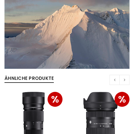
E-Mail-Adresse
*
Ein Link zum Erstellen eines neuen Passworts wird an
deine E-Mail-Adresse gesendet.
NEWSLETTER ABONNIEREN
Please select all the ways you would like to hear from
ÄHNLICHE PRODUKTE
us
Ich stimme zu
%
%
Ja, ich möchte ein Kundenkonto eröffnen und
akzeptiere die
Datenschutzerklärung
.
*
REGISTRIEREN