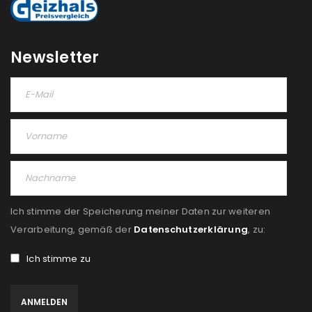
Please select all the ways you would like to hear from
us
Newsletter
Ich stimme zu
Ja, ich möchte ein Kundenkonto eröffnen und
akzeptiere die
Datenschutzerklärung
.
*
REGISTRIEREN
Ich stimme der Speicherung meiner Daten zur weiteren
Verarbeitung, gemäß der
Datenschutzerklärung
, zu:
Ich stimme zu