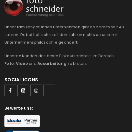
Anmeldeformular geschützt durch
WP Captcha
Unser familiengeführtes Unternehmen gibt es bereits seit 40
Angemeldet bleiben
ANMELDEN
Jahren. Dabei hat sich in all den Jahren nichts an unserer
Unternehmensphilosophie geändert:
PASSWORT VERGESSEN?
Unseren Kunden das beste Einkaufserlebnis im Bereich
Foto
,
Video
und
Ausarbeitung
zu bieten.
REGISTRIEREN
SOCIAL ICONS
E-Mail-Adresse
*
Bewerte uns:
Ein Link zum Erstellen eines neuen Passworts wird an
deine E-Mail-Adresse gesendet.
NEWSLETTER ABONNIEREN