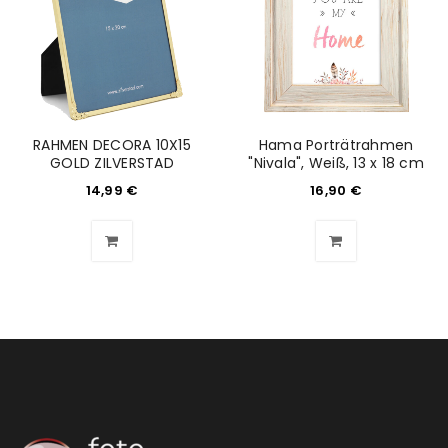
RAHMEN DECORA 10X15
Hama Porträtrahmen
GOLD ZILVERSTAD
"Nivala", Weiß, 13 x 18 cm
14,99
€
16,90
€
ANMELDEN
Benutzername oder E-Mail-Adresse
*
Passwort
*