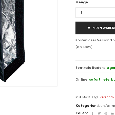
Menge
IN DEN WAREN
Kostenloser Versand n
(ab 100€)
Zentrale Baden:
lage
Online:
sofort lieferb
inkl. MwSt.
zzgl.
Versandk
Kategorien:
Lichtform
Teilen: