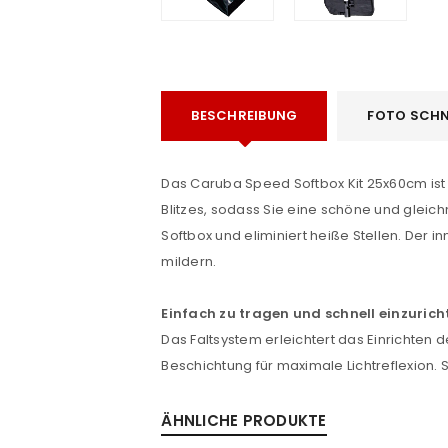
BESCHREIBUNG
FOTO SCHN
Das Caruba Speed ​​Softbox Kit 25x60cm ist
Blitzes, sodass Sie eine schöne und gleich
e
ANMELDEN
Softbox und eliminiert heiße Stellen. Der in
mildern.
Benutzername oder E-Mail-Adre
Einfach zu tragen und schnell einzurich
Das Faltsystem erleichtert das Einrichten 
Beschichtung für maximale Lichtreflexion. 
Passwort
*
ÄHNLICHE PRODUKTE