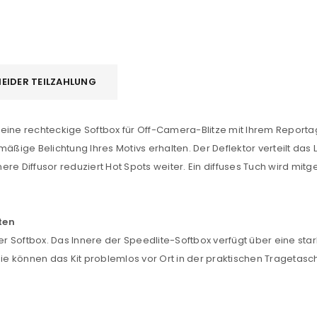
EIDER TEILZAHLUNG
 eine rechteckige Softbox für Off-Camera-Blitze mit Ihrem Reportage
mäßige Belichtung Ihres Motivs erhalten. Der Deflektor verteilt das
REGISTRIEREN
nere Diffusor reduziert Hot Spots weiter. Ein diffuses Tuch wird mitg
sse
*
E-Mail-Adresse
*
ten
der Softbox. Das Innere der Speedlite-Softbox verfügt über eine sta
Sie können das Kit problemlos vor Ort in der praktischen Tragetas
Ein Link zum Erstellen eines n
Mail-Adresse gesendet.
NEWSLETTER ABONNIEREN