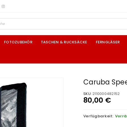
FOTOZUBEHÖR
TASCHEN & RUCKSÄCKE
FERNGLÄSER
Caruba Spee
SKU:
2110000482152
80,00
€
Verfügbarkeit:
Vorrä