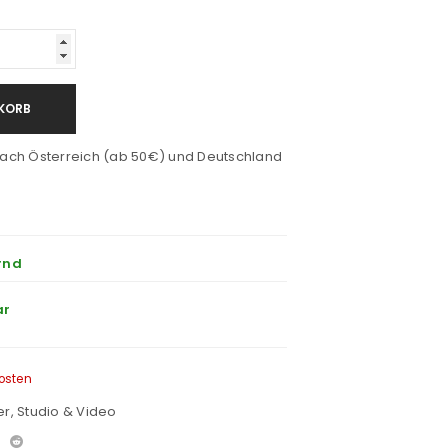
KORB
ach Österreich (ab 50€) und Deutschland
rnd
ar
osten
er
,
Studio & Video