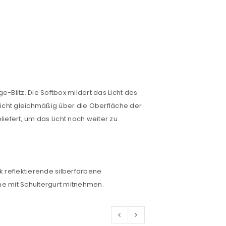
-Blitz. Die Softbox mildert das Licht des
 Licht gleichmäßig über die Oberfläche der
eliefert, um das Licht noch weiter zu
rk reflektierende silberfarbene
che mit Schultergurt mitnehmen.
euen Passworts wird an deine E-