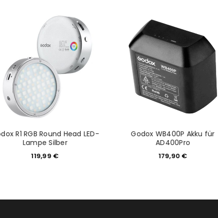
tzt durch
WP Captcha
Please select all the ways you 
Angemeldet bleiben
Ich stimme zu
Ja, ich möchte ein Kunden
Datenschutzerklärung
.
*
REGISTRIEREN
dox R1 RGB Round Head LED-
Godox WB400P Akku für
Lampe Silber
AD400Pro
119,99
€
179,90
€