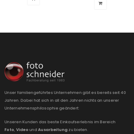
Passwort
*
Anmeldeformular geschützt durch
WP Captcha
Angemeldet bleiben
ANMELDEN
PASSWORT VERGESSEN?
Unser familiengeführtes Unternehmen gibt es bereits seit 40
Jahren. Dabei hat sich in all den Jahren nichts an unserer
REGISTRIEREN
Unternehmensphilosophie geändert:
E-Mail-Adresse
*
Unseren Kunden das beste Einkaufserlebnis im Bereich
Foto
,
Video
und
Ausarbeitung
zu bieten.