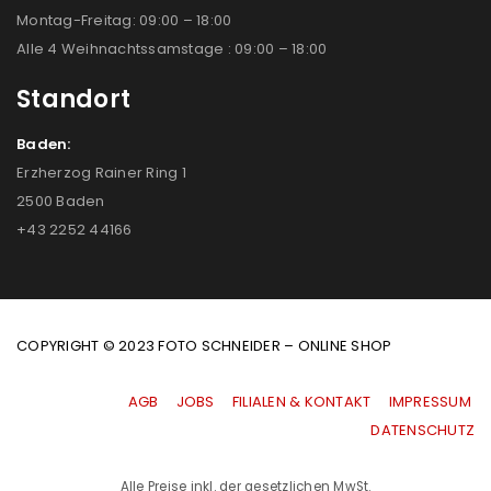
Montag-Freitag: 09:00 – 18:00
Alle 4 Weihnachtssamstage : 09:00 – 18:00
Standort
Baden:
Erzherzog Rainer Ring 1
2500 Baden
+43 2252 44166
COPYRIGHT © 2023 FOTO SCHNEIDER – ONLINE SHOP
AGB
|
JOBS
|
FILIALEN & KONTAKT
|
IMPRESSUM
|
DATENSCHUTZ
Alle Preise inkl. der gesetzlichen MwSt.