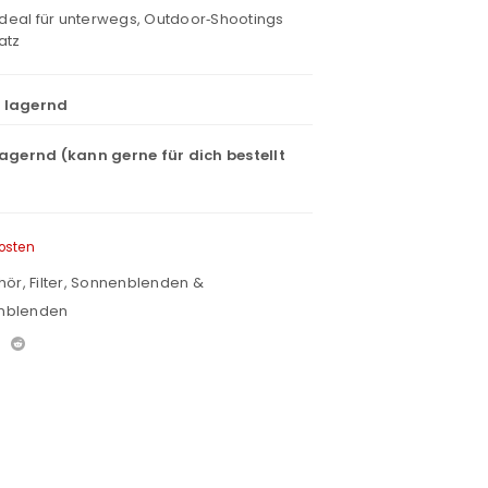
 ideal für unterwegs, Outdoor‑Shootings
atz
t lagernd
lagernd (kann gerne für dich bestellt
osten
hör
,
Filter, Sonnenblenden &
nblenden