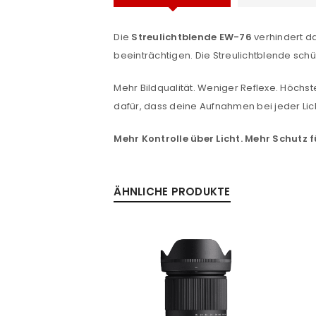
Benutzername oder E-Mail-Adre
Die
Streulichtblende EW-76
verhindert da
beeinträchtigen. Die Streulichtblende sch
Passwort
*
Mehr Bildqualität. Weniger Reflexe. Höchs
dafür, dass deine Aufnahmen bei jeder Lic
Anmeldeformular geschü
Mehr Kontrolle über Licht. Mehr Schutz
ANMELDEN
ÄHNLICHE PRODUKTE
PASSWORT VERGESSEN?