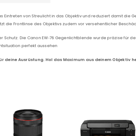
sse
*
E-Mail-Adresse
*
s Eintreten von Streulicht in das Objektiv und reduziert damit die Ge
ützt die Frontlinse des Objektivs zudem vor versehentlicher Beschä
Ein Link zum Erstellen eines n
Mail-Adresse gesendet.
ter Schutz. Die Canon EW‑76 Gegenlichtblende wurde präzise für de
htsituation perfekt aussehen
NEWSLETTER ABONNIEREN
tzt durch
WP Captcha
 für deine Ausrüstung. Hol das Maximum aus deinem Objektiv he
Please select all the ways you 
Angemeldet bleiben
Ich stimme zu
Ja, ich möchte ein Kunden
Datenschutzerklärung
.
*
REGISTRIEREN