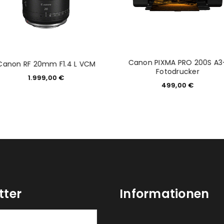
Canon PIXMA PRO 200S A3
Canon RF 20mm F1.4 L VCM
Fotodrucker
1.999,00
€
499,00
€
tter
Informationen