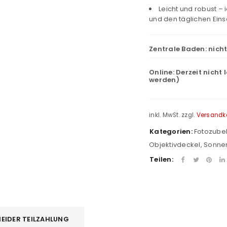
Leicht und robust –
und den täglichen Eins
Zentrale Baden:
nich
Online:
Derzeit nicht 
werden)
inkl. MwSt.
zzgl.
Versandk
Kategorien:
Fotozube
Objektivdeckel
,
Sonne
Teilen:
REGISTRIEREN
EIDER TEILZAHLUNG