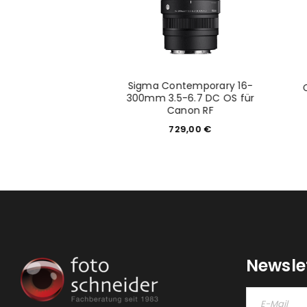
anon 430 EX II -
Sigma Contemporary 16-
:888255
300mm 3.5-6.7 DC OS für
Canon RF
9,90
€
729,00
€
Newsle