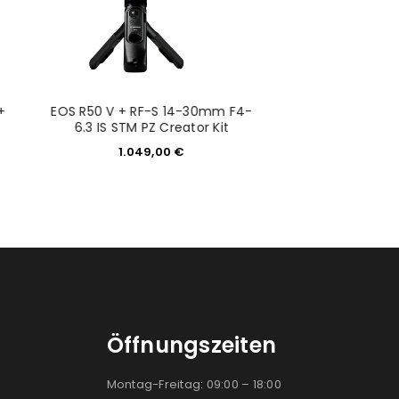
+
EOS R50 V + RF-S 14-30mm F4-
Canon imagePRO
6.3 IS STM PZ Creator Kit
799,0
1.049,00
€
Öffnungszeiten
Montag-Freitag: 09:00 – 18:00