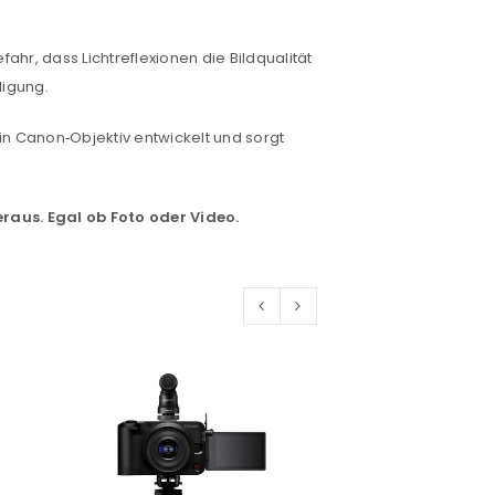
fahr, dass Lichtreflexionen die Bildqualität
digung.
euen Passworts wird an deine E-
in Canon‑Objektiv entwickelt und sorgt
raus. Egal ob Foto oder Video.
would like to hear from us
konto eröffnen und akzeptiere die