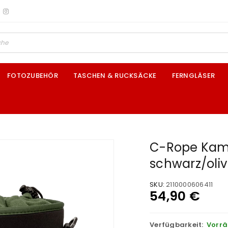
FOTOZUBEHÖR
TASCHEN & RUCKSÄCKE
FERNGLÄSER
C-Rope Kam
schwarz/oli
SKU:
2110000606411
54,90
€
Verfügbarkeit:
Vorrä