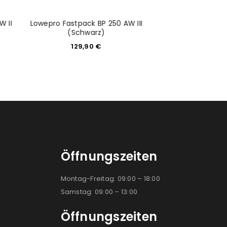
W II
Lowepro Fastpack BP 250 AW III
Tenba Tools Kabe
(Schwarz)
schwa
129,90
€
29,9
Öffnungszeiten
Montag-Freitag: 09:00 – 18:00
Samstag: 09:00 – 13:00
Öffnungszeiten