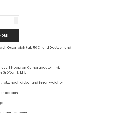
KORB
ach Österreich (ab 50€) und Deutschland
 aus 3 Neopren Kamerabeuteln mit
n Größen S, M, L
, jetzt noch dicker und innen weicher
nnenbereich
ge
erialgeruch mehr