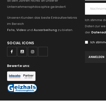
all den Jahren nichts an unserer
Unternehmensphilosophie geändert:
Unseren Kunden das beste Einkaufserlebnis
Ich stimme d
im Bereich
Daten zur we
Foto
,
Video
und
Ausarbeitung
zu bieten.
der
Datensc
Ich stimm
SOCIAL ICONS
Bewerte uns: