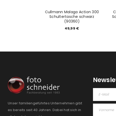
itytour 130
Cullmann Malaga Action 300
C
asche schwarz
Schultertasche schwarz
S
(90360)
9,90
€
49,99
€
Newsle
Unser familiengeführtes Unternehmen gibt
es bereits seit 40 Jahren. Dabei hat sich in