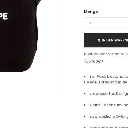
Menge
IN DEN WAREN
Kostenloser Versand n
(ab 100€)
3er Pack bestehend
Fleece-Fütterung in de
verbessertes Design
kleine Tasche im I
zwei seitliche D-Rin
kein störender Mat