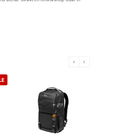
euen Passworts wird an deine E-
would like to hear from us
LE
konto eröffnen und akzeptiere die