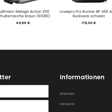
ullmann Malaga Action 300
Lowepro Pro Runner BP 450 A
chultertasche braun (90361)
Rucksack schwarz
49,99
€
179,00
€
tter
Informationen
Aktionen
Versand