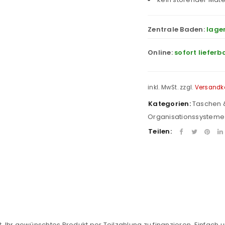
Zentrale Baden:
lage
Online:
sofort lieferb
inkl. MwSt.
zzgl.
Versandk
Kategorien:
Taschen 
Organisationssysteme
Teilen:
REGISTRIEREN
sse
*
E-Mail-Adresse
*
, Ihr gewünschtes Produkt per Teilzahlung zu finanzieren. Einfach u