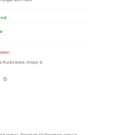
rnd
ar
osten
& Rucksäcke
,
Inlays &
nd sicher. Direkt im Onlineshop oder in