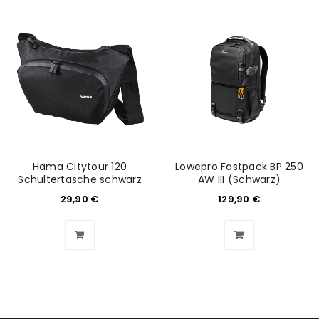
Hama Citytour 120
Lowepro Fastpack BP 250
Schultertasche schwarz
AW III (Schwarz)
29,90
€
129,90
€
ANMELDEN
Benutzername oder E-Mail-Adresse
*