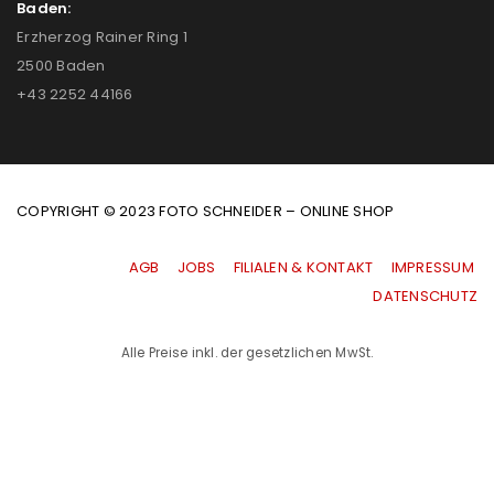
Baden:
Erzherzog Rainer Ring 1
2500 Baden
+43 2252 44166
COPYRIGHT © 2023 FOTO SCHNEIDER – ONLINE SHOP
AGB
|
JOBS
|
FILIALEN & KONTAKT
|
IMPRESSUM
|
DATENSCHUTZ
Alle Preise inkl. der gesetzlichen MwSt.