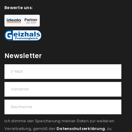
deine E-Mail-Adresse gesendet.
Bewerte uns:
NEWSLETTER ABONNIEREN
Please select all the ways you would like to hear from
us
Ich stimme zu
Newsletter
Ja, ich möchte ein Kundenkonto eröffnen und
akzeptiere die
Datenschutzerklärung
.
*
REGISTRIEREN
Ich stimme der Speicherung meiner Daten zur weiteren
Verarbeitung, gemäß der
Datenschutzerklärung
, zu: