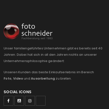
Passwort
*
Anmeldeformular geschützt durch
WP Captcha
Angemeldet bleiben
ANMELDEN
Unser familiengeführtes Unternehmen gibt es bereits seit 40
PASSWORT VERGESSEN?
Jahren. Dabei hat sich in all den Jahren nichts an unserer
Unternehmensphilosophie geändert:
REGISTRIEREN
Unseren Kunden das beste Einkaufserlebnis im Bereich
Foto
,
Video
und
Ausarbeitung
zu bieten.
E-Mail-Adresse
*
SOCIAL ICONS
Ein Link zum Erstellen eines neuen Passworts wird an