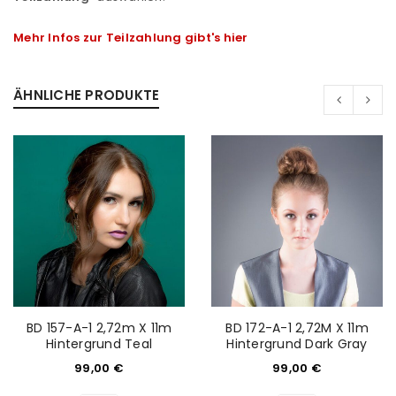
Mehr Infos zur Teilzahlung gibt's hier
ÄHNLICHE PRODUKTE
BD 157-A-1 2,72m X 11m
BD 172-A-1 2,72M X 11m
ANMELDEN
Hintergrund Teal
Hintergrund Dark Gray
99,00
€
99,00
€
Benutzername oder E-Mail-Adresse
*