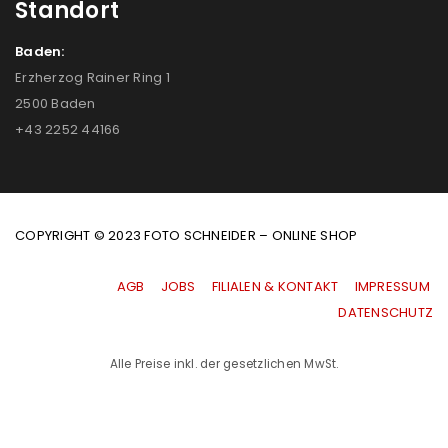
Standort
Baden:
Erzherzog Rainer Ring 1
2500 Baden
+43 2252 44166
COPYRIGHT © 2023 FOTO SCHNEIDER – ONLINE SHOP
AGB
|
JOBS
|
FILIALEN & KONTAKT
|
IMPRESSUM
|
DATENSCHUTZ
Alle Preise inkl. der gesetzlichen MwSt.