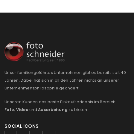
Passwort
*
Anmeldeformular geschützt durch
WP Captcha
Angemeldet bleiben
ANMELDEN
PASSWORT VERGESSEN?
Unser familiengeführtes Unternehmen gibt es bereits seit 40
Jahren. Dabei hat sich in all den Jahren nichts an unserer
Unternehmensphilosophie geändert:
REGISTRIEREN
Unseren Kunden das beste Einkaufserlebnis im Bereich
E-Mail-Adresse
*
Foto
,
Video
und
Ausarbeitung
zu bieten.
SOCIAL ICONS
Ein Link zum Erstellen eines neuen Passworts wird an