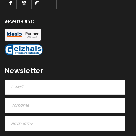
deine E-Mail-Adresse gesendet.
NEWSLETTER ABONNIEREN
Bewerte uns:
Please select all the ways you would like to hear from
us
Ich stimme zu
Newsletter
Ja, ich möchte ein Kundenkonto eröffnen und
akzeptiere die
Datenschutzerklärung
.
*
REGISTRIEREN