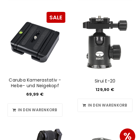
SALE
Caruba Kamerastativ -
Sirui E-20
Hebe- und Neigekopf
129,90
€
69,99
€
IN DEN WARENKORB
IN DEN WARENKORB
%