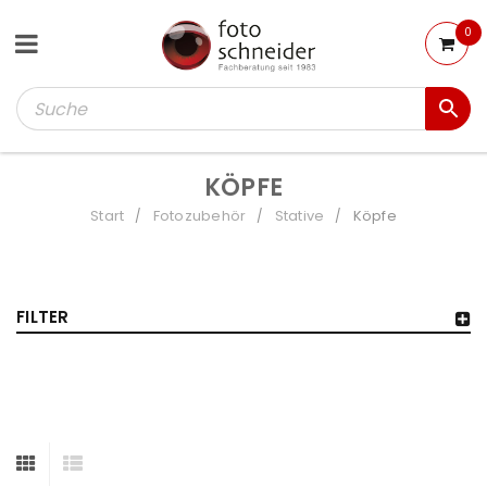
0
KÖPFE
Start
Fotozubehör
Stative
Köpfe
/
/
/
FILTER