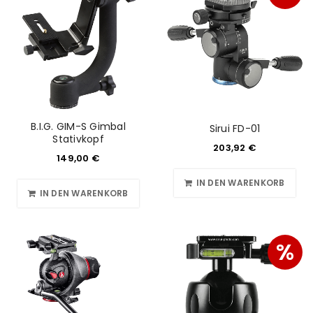
B.I.G. GIM-S Gimbal
Sirui FD-01
Stativkopf
203,92
€
149,00
€
IN DEN WARENKORB
IN DEN WARENKORB
%