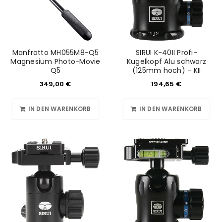
Manfrotto MH055M8-Q5
SIRUI K-40II Profi-
Magnesium Photo-Movie
Kugelkopf Alu schwarz
Q5
(125mm hoch) - KII
349,00
€
194,65
€
IN DEN WARENKORB
IN DEN WARENKORB