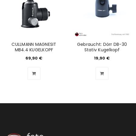
Anmeldeformular geschützt durch
WP Captcha
Angemeldet bleiben
ANMELDEN
CULLMANN MAGNESIT
Gebraucht: Dörr DB-30
PASSWORT VERGESSEN?
MB4.4 KUGELKOPF
Stativ Kugelkopf
69,90
€
19,90
€
REGISTRIEREN
E-Mail-Adresse
*
Ein Link zum Erstellen eines neuen Passworts wird an
deine E-Mail-Adresse gesendet.
NEWSLETTER ABONNIEREN