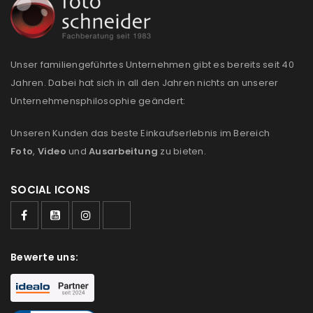
Please select all the ways you would like to hear from
us
Unser familiengeführtes Unternehmen gibt es bereits seit 40
Ich stimme zu
Jahren. Dabei hat sich in all den Jahren nichts an unserer
Unternehmensphilosophie geändert:
Ja, ich möchte ein Kundenkonto eröffnen und
akzeptiere die
Datenschutzerklärung
.
*
Unseren Kunden das beste Einkaufserlebnis im Bereich
Foto
,
Video
und
Ausarbeitung
zu bieten.
REGISTRIEREN
SOCIAL ICONS
Bewerte uns: