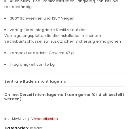
Aluminium- und Stahlkonstruktion, langlebig, robust und
rostbeständig
360° Schwenken und 135° Neigen
verfügt über integrierte Schlitze auf der
Verriegelungsplatte, die die Installation mit einem
Sechskantschlüssel zur zusätzlichen Sicherung ermöglichen
kompakt und leicht: Gewicht 47 g
Tragfähigkeit von 1,5 kg
Zentrale Baden:
nicht lagernd
Online:
Derzeit nicht lagernd (kann gerne für dich bestellt
werden)
inkl. MwSt.
zzgl.
Versandkosten
Kategorien:
Idealo