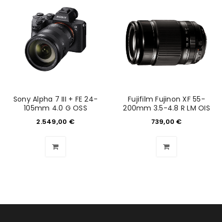
Sony Alpha 7 III + FE 24-
Fujifilm Fujinon XF 55-
105mm 4.0 G OSS
200mm 3.5-4.8 R LM OIS
2.549,00
€
739,00
€